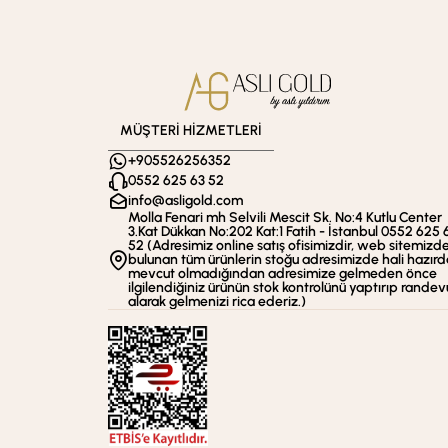
MÜŞTERİ HİZMETLERİ
+905526256352
0552 625 63 52
info@asligold.com
Molla Fenari mh Selvili Mescit Sk. No:4 Kutlu Center
3.Kat Dükkan No:202 Kat:1 Fatih - İstanbul 0552 625 
52 (Adresimiz online satış ofisimizdir, web sitemizd
bulunan tüm ürünlerin stoğu adresimizde hali hazırd
mevcut olmadığından adresimize gelmeden önce
ilgilendiğiniz ürünün stok kontrolünü yaptırıp randev
alarak gelmenizi rica ederiz.)