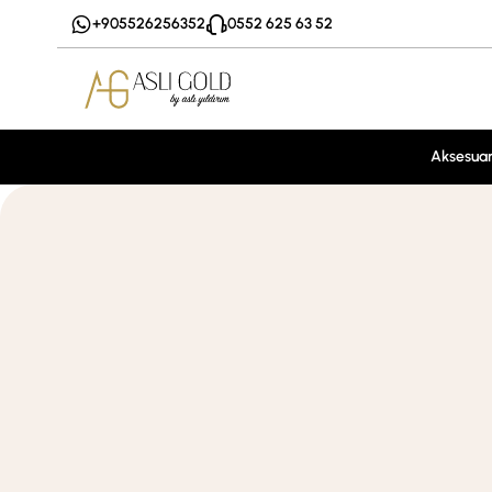
+905526256352
0552 625 63 52
Aksesua