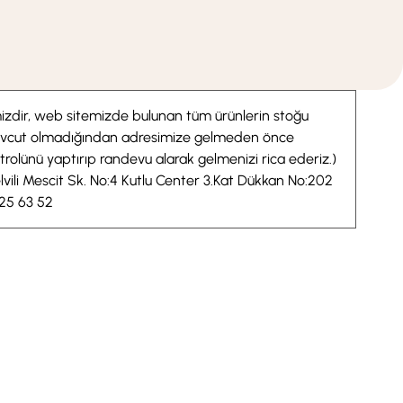
imizdir, web sitemizde bulunan tüm ürünlerin stoğu
evcut olmadığından adresimize gelmeden önce
ntrolünü yaptırıp randevu alarak gelmenizi rica ederiz.)
lvili Mescit Sk. No:4 Kutlu Center 3.Kat Dükkan No:202
625 63 52