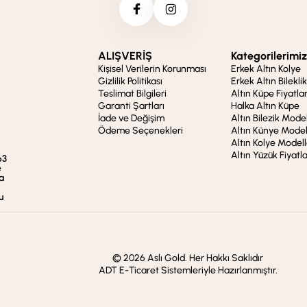
ALIŞVERİŞ
Kategorilerimiz
Kişisel Verilerin Korunması
Erkek Altın Kolye
Gizlilik Politikası
Erkek Altın Bileklik
Teslimat Bilgileri
Altın Küpe Fiyatlar
Garanti Şartları
Halka Altın Küpe
İade ve Değişim
Altın Bilezik Model
Ödeme Seçenekleri
Altın Künye Model
Altın Kolye Modell
Altın Yüzük Fiyatla
63
e
a
u
© 2026 Aslı Gold. Her Hakkı Saklıdır
ADT E-Ticaret Sistemleriyle Hazırlanmıştır.