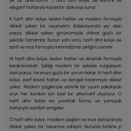
şık bir alternatiftir. J harfi altın kolye de kıvrımlı ve
elegant hatlarıyla kişisel bir dokunuş sunar.
K harfi altın kolye, keskin hatları ve modern formuyla
dikkat çeken bir seçenektir. Koleksiyonda yer alan
parça, dikkat çeken görünümüyle stilinizi güçlü bir
şekilde tamamlar. Bunun yanı sıra L harfi altın kolye ise
zarif ve ince formuyla minimalizmin şıklığını yansıtır.
M harfi altın kolye, keskin hatları ve dinamik formuyla
karakterizedir. Şıklığı modern bir şekilde vurgulayan
özel parça, tarzınıza güçlü bir yorum katar. N harfi altın
kolye, zarif kavisli hatları ve dengeli tasarımıyla dikkat
çeker. Modern çizgileriyle estetik bir uyum yakalayan
ürün her kombin için özel bir alternatif oluşturur. O
harfi altın kolye ise yuvarlak formu ve yumuşak
hatlarıyla zarafeti simgeler.
Ö harfi altın kolye, modern çizgileri ve ince detaylarıyla
dikkat çeken bir tasarıma sahiptir. Bununla birlikte p