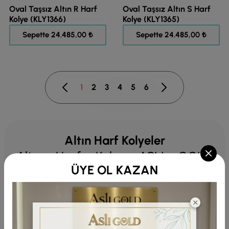
Oval Taşsız Altın R Harf
Oval Taşsız Altın S Harf
Kolye (KLY1366)
Kolye (KLY1365)
30.606,00 ₺
30.606,00 ₺
Sepette 24.485,00 ₺
Sepette 24.485,00 ₺
1
2
3
4
5
6
Altın Harf Kolyeler
Altın Harf Kolye ASLI GOLD
ÜYE OL KAZAN
Koleksiyonu
Altın harf kolye,
ASLI GOLD
koleksiyonunun bir parçası
olarak minimalist ve özelleştirilmiş tasarımlarıyla her
tarzı özgün kılan anlamlı bir detay sunar.