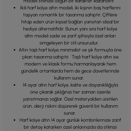
modeli stilinize özgün bir karakter kazandırır.
İkili harf kolye altın modeli, iki kişinin baş harflerini
taşıyan romantik bir tasarıma sahiptir. Çiftlere
hitap eden ürün kişisel bağları yansıtan ideal bir
hediye alternatifidir. Bunun yanı sıra harf kolye
altın modeli sade ve zarif ışıltısıyla özel anları
simgeleyen bir stil unsurudur.
Altın taşlı harf kolye minimalist ve şık formuyla öne
çıkan tasarıma sahiptir. Taşlı harf kolye altın ise
modern ve klasik formu harmanlayarak hem
gündelik ortamlarda hem de gece davetlerinde
kullanım sunar.
14 ayar altın harf kolye, kalite ve dayanıklılığıyla
öne çıkarak şıklığınızı her zaman özenle
yansıtmanızı sağlar. Özel materyalden üretilen
ürün, alerji riskini düşürerek güvenli bir kullanım
sunar.
Harf kolye altın 14 ayar günlük kombinlerinize zarif
bir detay katarken özel anlarınızda da stilinizi