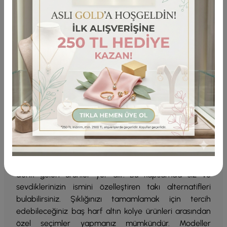
Altın harf kolye
koleksiyonu, kişinin baş harfini taşıyan
modern ve özgün tasarımıyla her isme özel bir
seçenek sunar. Kişisel bir imza niteliğinde olan ürünler,
14 ayar altının ışıltısıyla değerli ve lüks bir alternatif
oluşturur. Ayrıca ikili, beyaz, 3 boyutlu ve taşlı gibi özel
tasarımlı kolyeler her zevke hitap eden seçeneklerle
takı koleksiyonlarına çeşitlilik katar.
Altın Harf Kolye Çeşitleri
Altın harf
kolye
çeşitleri A'dan Z’ye tüm harfleri
kapsayan benzersiz tasarımlarıyla öne çıkarken şıklığı
ve zarafeti harmanlayan takı seçenekleri de sunar.
Harf
altın kolye
çeşitleri arasında A’dan Z’ye her harfe
denk gelen ürünler yer alır. Bu kapsamda siz ve
sevdiklerinizin ismini özelleştiren takı alternatifleri
bulabilirsiniz. Şıklığınızı tamamlamak için tercih
edebileceğiniz baş harf altın kolye ürünleri arasından
özel seçimler yapmanız mümkündür. Modeller