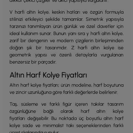
dikkat çekici çizgiler ve akıcı yapısıyla vurgulanır.
V harfi altın kolye, keskin hatları ve özgün formuyla
stilinizi etkileyici şekilde tamamlar. Simetrik yapısıyla
tarzınızı tanımlayan ürün günlük ve özel davetler için
ideal kullanım sunar. Bunun yanı sıra y harfi altın kolye,
zarif bir dengenin ve modern çizgilerin birleşiminden
doğan şık bir tasarımdır. Z harfi altın kolye ise
geometrik yapısı ve özenli detaylarla vurgulanan
benzersiz bir parçadır.
Altın Harf Kolye Fiyatları
Altın harf kolye fiyatları; ürün modeline, harf boyutuna
ve zincir uzunluğuna göre farklı değerlerde belirlenir.
Taş, süsleme ve farklı figür içeren takılar tasarım
özgünlüğüne bağlı olarak harf altın kolye
fiyatları değişebilir. Bu noktada üç boyutlu altın harf
kolye sade ve minimalist takı seçeneklerinden farklı
ücret skalasında sunulur.