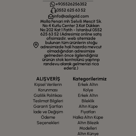
+905526256352
0552 625 63 52
info@asligold.com
Molla Fenari mh Selvili Mescit Sk.
No:4 Kutlu Center 3.Kat Dükkan
No:202 Kat:1 Fatih - İstanbul 0552
625 63 52 (Adresimiz online satış
ofisimizdir, web sitemizde
bulunan tüm ürünlerin stoğu
adresimizde hali hazırda mevcut
olmadığından adresimize
gelmeden önce ilgilendiğiniz
ürünün stok kontrolünü yaptırıp
randevu alarak gelmenizi rica
ederiz.)
ALIŞVERİŞ
Kategorilerimiz
Kişisel Verilerin
Erkek Altın
Korunması
Kolye
Gizlilik Politikası
Erkek Altın
Teslimat Bilgileri
Bileklik
Garanti Şartları
Altın Küpe
İade ve Değişim
Fiyatları
Ödeme
Halka Altın Küpe
Seçenekleri
Altın Bilezik
Modelleri
Altın Künye