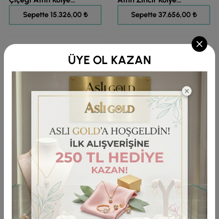
(KLY1695)
(KLY1692)
19.157,00 ₺
47.069,00 ₺
Sepette 15.326,00 ₺
Sepette 37.656,00 ₺
ÜYE OL KAZAN
Altın Tasarım Yaşam
Taşlı Altın Deniz Ve
Çiçeği Kolye (KLY1690)
Güneş Kolye (KLY1689)
67.919,00 ₺
38.313,00 ₺
Sepette 54.335,00 ₺
Sepette 30.651,00 ₺
Altın Deniz Ve Güneş
Çınar Yaprağı Altın Mavi
Kolye (KLY1688)
Taşlı Kolye (KLY1687)
38.313,00 ₺
39.620,00 ₺
Sepette 30.651,00 ₺
Sepette 31.696,00 ₺