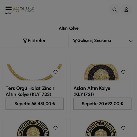
Menü
Altın Kolye
Filitreler
Ters Örgü Halat Zincir
Aslan Altın Kolye
Altın Kolye (KLY1723)
(KLY1721)
81.851,00 ₺
88.365,00 ₺
Sepette 65.481,00 ₺
Sepette 70.692,00 ₺