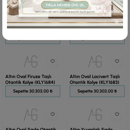
Çınar Yaprağı Altın Taşlı
Altın Oval Taşlı Otantik
Kolye (KLY1686)
Kolye (KLY1685)
39.620,00 ₺
37.878,00 ₺
Sepette 31.696,00 ₺
Sepette 30.303,00 ₺
Altın Oval Firuze Taşlı
Altın Oval Lacivert Taşlı
Otantik Kolye (KLY1684)
Otantik Kolye (KLY1683)
37.878,00 ₺
37.878,00 ₺
Sepette 30.303,00 ₺
Sepette 30.303,00 ₺
Altın Oval Sade Otantik
Altın Yuvarlak Sade