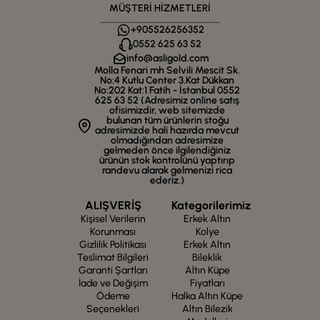
MÜŞTERİ HİZMETLERİ
+905526256352
0552 625 63 52
info@asligold.com
Molla Fenari mh Selvili Mescit Sk.
No:4 Kutlu Center 3.Kat Dükkan
No:202 Kat:1 Fatih - İstanbul 0552
625 63 52 (Adresimiz online satış
ofisimizdir, web sitemizde
bulunan tüm ürünlerin stoğu
adresimizde hali hazırda mevcut
olmadığından adresimize
gelmeden önce ilgilendiğiniz
ürünün stok kontrolünü yaptırıp
randevu alarak gelmenizi rica
ederiz.)
ALIŞVERİŞ
Kategorilerimiz
Kişisel Verilerin
Erkek Altın
Korunması
Kolye
Gizlilik Politikası
Erkek Altın
Teslimat Bilgileri
Bileklik
Garanti Şartları
Altın Küpe
İade ve Değişim
Fiyatları
Ödeme
Halka Altın Küpe
Seçenekleri
Altın Bilezik