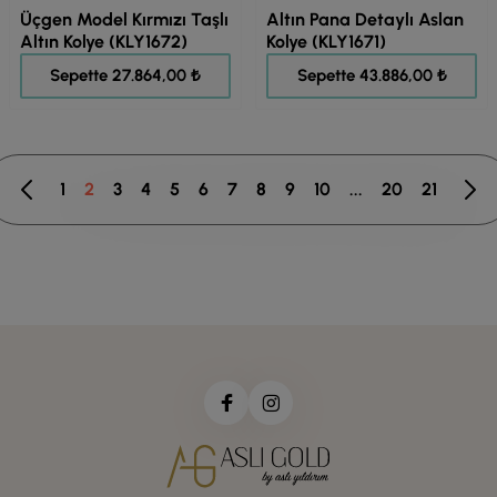
Üçgen Model Kırmızı Taşlı
Altın Pana Detaylı Aslan
Altın Kolye (KLY1672)
Kolye (KLY1671)
34.830,00 ₺
54.858,00 ₺
Sepette 27.864,00 ₺
Sepette 43.886,00 ₺
1
2
3
4
5
6
7
8
9
10
...
20
21