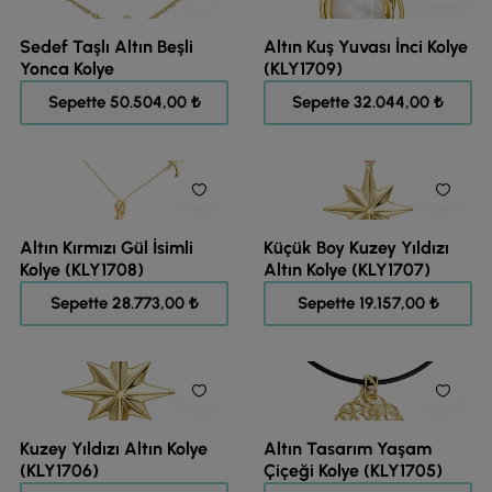
Sedef Taşlı Altın Beşli
Altın Kuş Yuvası İnci Kolye
Yonca Kolye
(KLY1709)
63.130,00 ₺
40.055,00 ₺
Sepette 50.504,00 ₺
Sepette 32.044,00 ₺
Altın Kırmızı Gül İsimli
Küçük Boy Kuzey Yıldızı
Kolye (KLY1708)
Altın Kolye (KLY1707)
35.966,00 ₺
23.946,00 ₺
Sepette 28.773,00 ₺
Sepette 19.157,00 ₺
Kuzey Yıldızı Altın Kolye
Altın Tasarım Yaşam
(KLY1706)
Çiçeği Kolye (KLY1705)