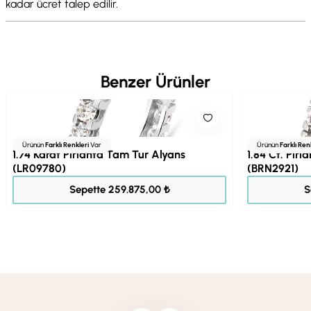
kadar ücret talep edilir.
Benzer Ürünler
Ürünün
Farklı Renkleri
Var
Ürünün
Farklı Ren
1.74 Karat Pırlanta Tam Tur Alyans
1.84 Ct. Pır
(LR09780)
(BRN2921)
288.750,00 ₺
Sepette 259.875,00 ₺
S