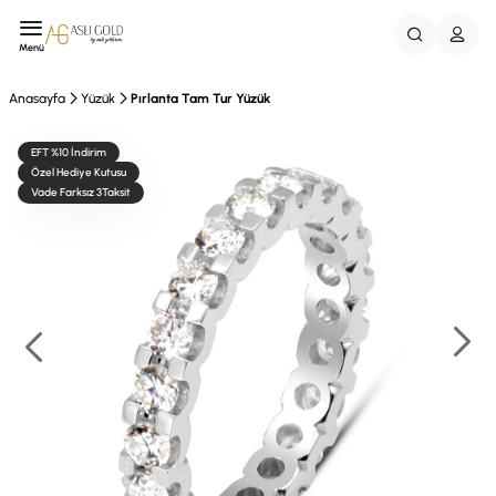
Menü
Anasayfa
Yüzük
Pırlanta Tam Tur Yüzük
EFT %10 İndirim
Özel Hediye Kutusu
Vade Farksız 3Taksit