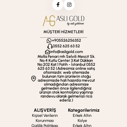
MÜŞTERİ HİZMETLERİ
+905526256352
0552 625 63 52
info@asligold.com
Molla Fenari mh Selvili Mescit Sk.
No:4 Kutlu Center 3.Kat Dükkan
No:202 Kat:1 Fatih - İstanbul 0552
625 63 52 (Adresimiz online satış
ofisimizdir, web sitemizde
bulunan tüm ürünlerin stoğu
adresimizde hali hazırda mevcut
olmadığından adresimize
gelmeden önce ilgilendiğiniz
ürünün stok kontrolünü yaptırıp
randevu alarak gelmenizi rica
ederiz.)
ALIŞVERİŞ
Kategorilerimiz
Kişisel Verilerin
Erkek Altın
Korunması
Kolye
Gizlilik Politikası
Erkek Altın