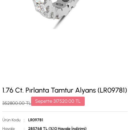
1.76 Ct. Pırlanta Tamtur Alyans (LR09781)
Sepette
317520.00
TL
352800.00
TL
Ürün Kodu
:
LR09781
Havale
:
285768 TL (%10 Havale İndirimi)