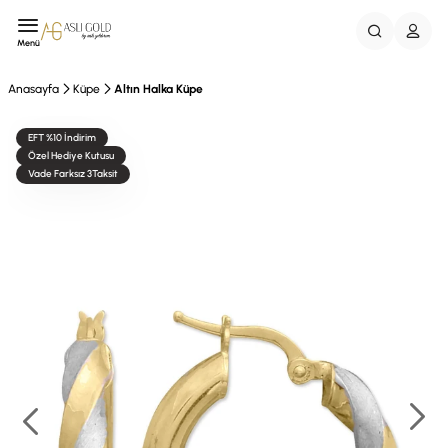
Menü
Anasayfa
Küpe
Altın Halka Küpe
EFT %10 İndirim
Özel Hediye Kutusu
Vade Farksız 3Taksit