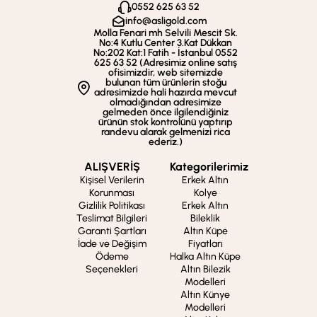
0552 625 63 52
info@asligold.com
Molla Fenari mh Selvili Mescit Sk.
No:4 Kutlu Center 3.Kat Dükkan
No:202 Kat:1 Fatih - İstanbul 0552
625 63 52 (Adresimiz online satış
ofisimizdir, web sitemizde
bulunan tüm ürünlerin stoğu
adresimizde hali hazırda mevcut
olmadığından adresimize
gelmeden önce ilgilendiğiniz
ürünün stok kontrolünü yaptırıp
randevu alarak gelmenizi rica
ederiz.)
ALIŞVERİŞ
Kategorilerimiz
Kişisel Verilerin
Erkek Altın
Korunması
Kolye
Gizlilik Politikası
Erkek Altın
Teslimat Bilgileri
Bileklik
Garanti Şartları
Altın Küpe
İade ve Değişim
Fiyatları
Ödeme
Halka Altın Küpe
Seçenekleri
Altın Bilezik
Modelleri
Altın Künye
Modelleri