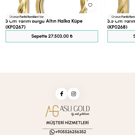
Ürünün
Farklı Renkleri
Var
Ürünün
Farklı Ren
3 Cm Yarım Burgu Altın Halka Küpe
3.5 Cm Yarı
(KP0267)
(KP0268)
34.378,00 ₺
Sepette 27.503,00 ₺
MÜŞTERİ HİZMETLERİ
+905526256352