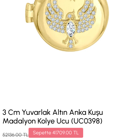
3 Cm Yuvarlak Altın Anka Kuşu
Madalyon Kolye Ucu (UC0398)
Sepette
41709.00
TL
52136.00
TL