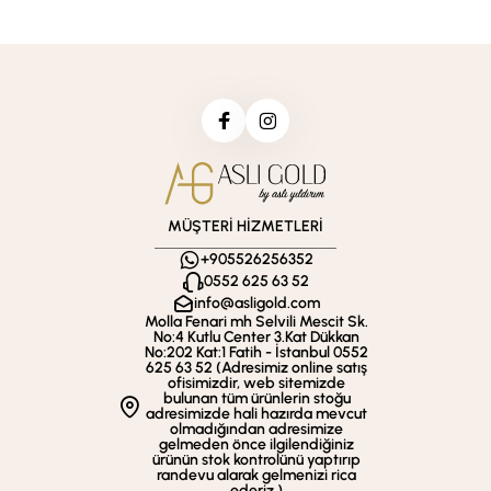
MÜŞTERİ HİZMETLERİ
+905526256352
0552 625 63 52
info@asligold.com
Molla Fenari mh Selvili Mescit Sk.
No:4 Kutlu Center 3.Kat Dükkan
No:202 Kat:1 Fatih - İstanbul 0552
625 63 52 (Adresimiz online satış
ofisimizdir, web sitemizde
bulunan tüm ürünlerin stoğu
adresimizde hali hazırda mevcut
olmadığından adresimize
gelmeden önce ilgilendiğiniz
ürünün stok kontrolünü yaptırıp
randevu alarak gelmenizi rica
ederiz.)