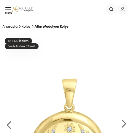
Menü
Anasayfa
Kolye
Altın Madalyon Kolye
EFT %10 İndirim
Vade Farksız 3Taksit