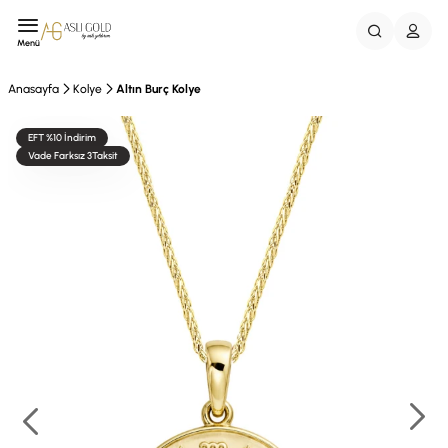
Menü
Anasayfa
Kolye
Altın Burç Kolye
EFT %10 İndirim
Vade Farksız 3Taksit