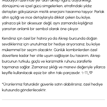
Madalyon üzerinde yer alan akrep figürü; dayanıklılığı,
dönüşümü ve içsel gücü simgelerken, etrafındaki yıldız
detayları gökyüzünün mistik enerjisini tasarıma taşıyor. Parlak
altın işçiliği ve ince detaylarıyla dikkat çeken bu kolye,
yalnızca şık bir aksesuar değil, aynı zamanda kişiliğinizi
yansıtan anlamlı bir sembol olarak öne çıkıyor.
Kendiniz için özel bir hatıra ya da Akrep burcunda doğan
sevdikleriniz için unutulmaz bir hediye arıyorsanız, bu kolye
mükemmel bir seçim olacaktır. Günlük kombinlerden özel
davetlere kadar her stile uyum sağlayan bu tasarım, Akrep
burcunun tutkulu, güçlü ve karizmatik ruhunu zarafetle
taşımanızı sağlar. Zamansız şıklığı ve manevi değeriyle yıllarca
keyifle kullanılacak eşsiz bir altın takı parçasıdır. ✨♏💛
*Ürünlerimiz faturalıdır güvenle satın alabilirsiniz, özel hediye
kutusunda gönderilecektir.