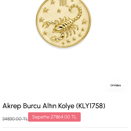
Video
Akrep Burcu Altın Kolye (KLY1758)
Sepette
27864.00
TL
34830.00
TL