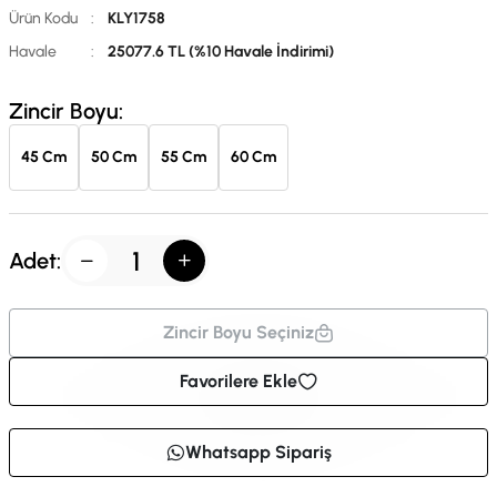
Ürün Kodu
:
KLY1758
Havale
:
25077.6 TL (%10 Havale İndirimi)
Zincir Boyu:
45 Cm
50 Cm
55 Cm
60 Cm
Adet:
Zincir Boyu Seçiniz
Favorilere Ekle
Whatsapp Sipariş