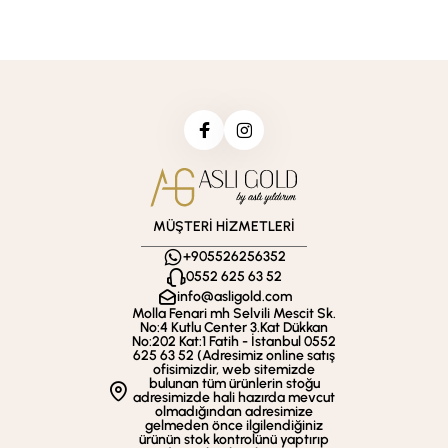
MÜŞTERİ HİZMETLERİ
+905526256352
0552 625 63 52
info@asligold.com
Molla Fenari mh Selvili Mescit Sk.
No:4 Kutlu Center 3.Kat Dükkan
No:202 Kat:1 Fatih - İstanbul 0552
625 63 52 (Adresimiz online satış
ofisimizdir, web sitemizde
bulunan tüm ürünlerin stoğu
adresimizde hali hazırda mevcut
olmadığından adresimize
gelmeden önce ilgilendiğiniz
ürünün stok kontrolünü yaptırıp