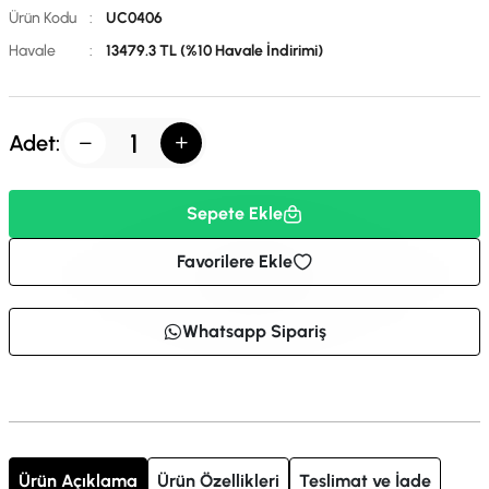
Ürün Kodu
:
UC0406
Havale
:
13479.3 TL (%10 Havale İndirimi)
Adet:
Sepete Ekle
Favorilere Ekle
Whatsapp Sipariş
Ürün Açıklama
Ürün Özellikleri
Teslimat ve İade