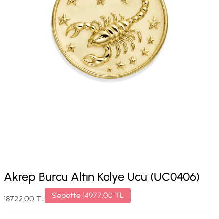
Akrep Burcu Altın Kolye Ucu (UC0406)
Sepette
14977.00
TL
18722.00
TL