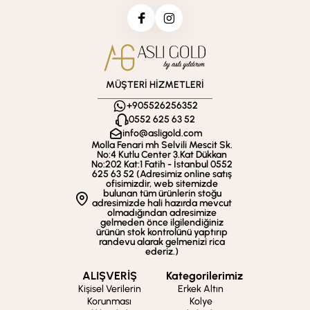
MÜŞTERİ HİZMETLERİ
+905526256352
0552 625 63 52
info@asligold.com
Molla Fenari mh Selvili Mescit Sk.
No:4 Kutlu Center 3.Kat Dükkan
No:202 Kat:1 Fatih - İstanbul 0552
625 63 52 (Adresimiz online satış
ofisimizdir, web sitemizde
bulunan tüm ürünlerin stoğu
adresimizde hali hazırda mevcut
olmadığından adresimize
gelmeden önce ilgilendiğiniz
ürünün stok kontrolünü yaptırıp
randevu alarak gelmenizi rica
ederiz.)
ALIŞVERİŞ
Kategorilerimiz
Kişisel Verilerin
Erkek Altın
Korunması
Kolye