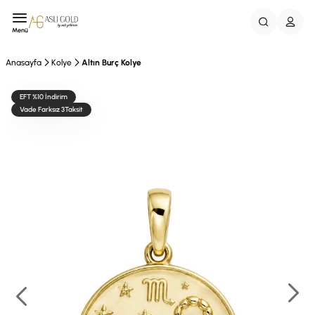
Menü
Anasayfa
Kolye
Altın Burç Kolye
EFT %10 İndirim
Vade Farksız 3Taksit