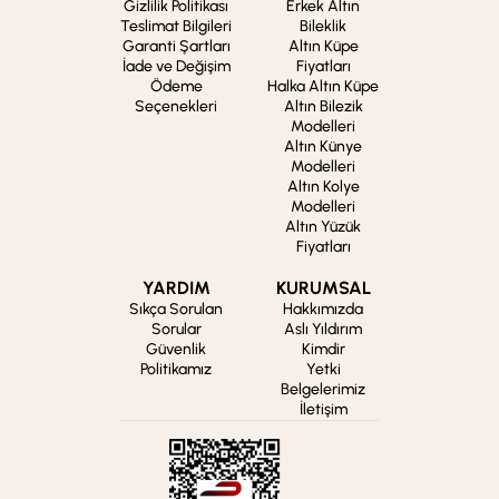
Gizlilik Politikası
Erkek Altın
Teslimat Bilgileri
Bileklik
Garanti Şartları
Altın Küpe
İade ve Değişim
Fiyatları
Ödeme
Halka Altın Küpe
Seçenekleri
Altın Bilezik
Modelleri
Altın Künye
Modelleri
Altın Kolye
Modelleri
Altın Yüzük
Fiyatları
YARDIM
KURUMSAL
Sıkça Sorulan
Hakkımızda
Sorular
Aslı Yıldırım
Güvenlik
Kimdir
Politikamız
Yetki
Belgelerimiz
İletişim