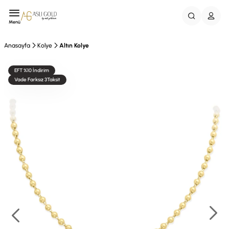
Menü
Anasayfa
Kolye
Altın Kolye
EFT %10 İndirim
Vade Farksız 3Taksit