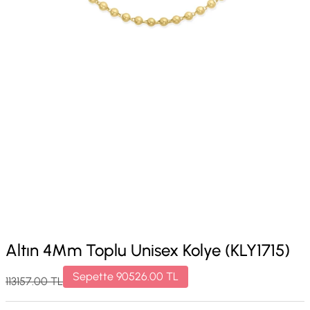
Altın 4Mm Toplu Unisex Kolye (KLY1715)
Sepette
90526.00
TL
113157.00
TL