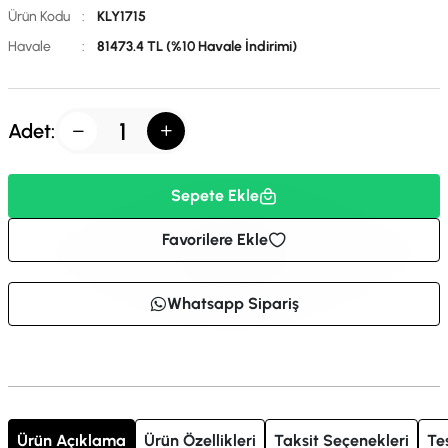
Ürün Kodu
:
KLY1715
Havale
:
81473.4 TL (%10 Havale İndirimi)
Adet:
Sepete Ekle
Favorilere Ekle
Whatsapp Sipariş
Ürün Açıklama
Ürün Özellikleri
Taksit Seçenekleri
Te