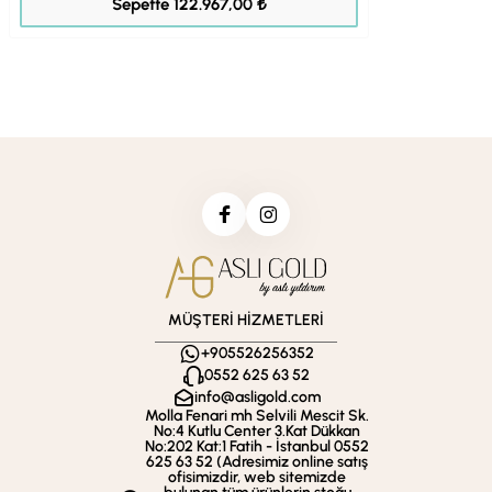
Sepette 122.967,00 ₺
MÜŞTERİ HİZMETLERİ
+905526256352
0552 625 63 52
info@asligold.com
Molla Fenari mh Selvili Mescit Sk.
No:4 Kutlu Center 3.Kat Dükkan
No:202 Kat:1 Fatih - İstanbul 0552
625 63 52 (Adresimiz online satış
ofisimizdir, web sitemizde