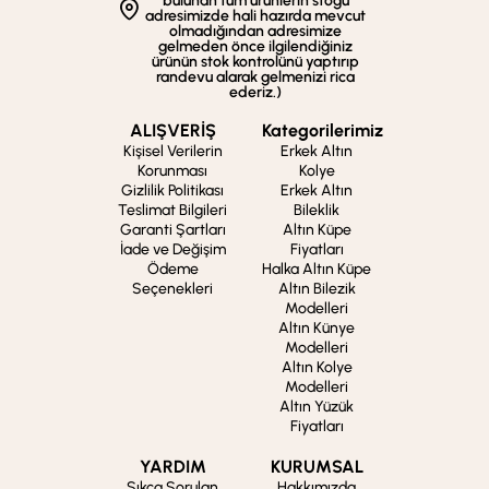
bulunan tüm ürünlerin stoğu
adresimizde hali hazırda mevcut
olmadığından adresimize
gelmeden önce ilgilendiğiniz
ürünün stok kontrolünü yaptırıp
randevu alarak gelmenizi rica
ederiz.)
ALIŞVERİŞ
Kategorilerimiz
Kişisel Verilerin
Erkek Altın
Korunması
Kolye
Gizlilik Politikası
Erkek Altın
Teslimat Bilgileri
Bileklik
Garanti Şartları
Altın Küpe
İade ve Değişim
Fiyatları
Ödeme
Halka Altın Küpe
Seçenekleri
Altın Bilezik
Modelleri
Altın Künye
Modelleri
Altın Kolye
Modelleri
Altın Yüzük
Fiyatları
YARDIM
KURUMSAL
Sıkça Sorulan
Hakkımızda