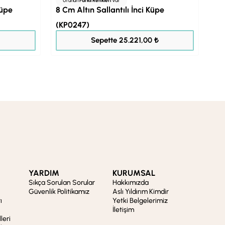
Ürünün
Farklı Renkleri
Var
Ü
Küpe
8 Cm Altın Sallantılı İnci Küpe
Al
(KP0247)
(K
31.526,00 ₺
Sepette 25.221,00 ₺
YARDIM
KURUMSAL
Sıkça Sorulan Sorular
Hakkımızda
Güvenlik Politikamız
Aslı Yıldırım Kimdir
ı
Yetki Belgelerimiz
İletişim
leri