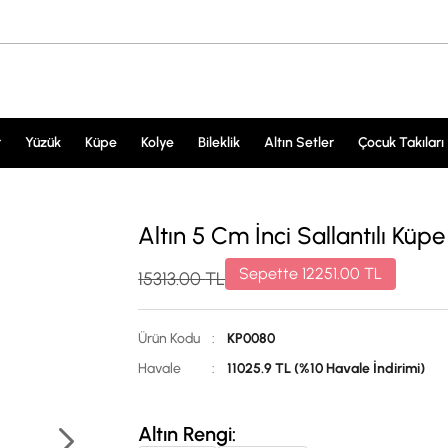
r
Yüzük
Küpe
Kolye
Bileklik
Altın Setler
Çocuk Takıları
Altın 5 Cm İnci Sallantılı Küp
Sepette
12251.00
TL
15313.00
TL
Ürün Kodu
:
KP0080
Havale
:
11025.9 TL (%10 Havale İndirimi)
Altın Rengi: