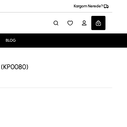
Kargom Nerede?
BLOG
e (KP0080)