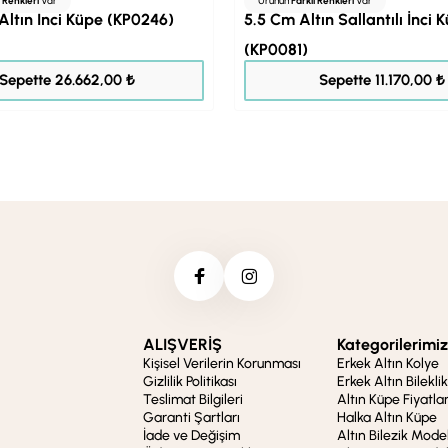
ı Renkleri
Var
Ürünün
Farklı Renkleri
Var
 Altın İnci Küpe (KP0246)
5.5 Cm Altın Sallantılı İnci 
(KP0081)
33.328,00 ₺
13.962,00 ₺
Sepette 26.662,00 ₺
Sepette 11.170,00 ₺
ALIŞVERİŞ
Kategorilerimiz
Kişisel Verilerin Korunması
Erkek Altın Kolye
Gizlilik Politikası
Erkek Altın Bileklik
Teslimat Bilgileri
Altın Küpe Fiyatlar
Garanti Şartları
Halka Altın Küpe
İade ve Değişim
Altın Bilezik Model