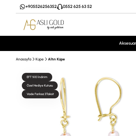
+905526256352
0552 625 63 52
Aksesua
Anasayfa
Küpe
Altın Küpe
EFT %10 İndirim
Özel Hediye Kutusu
Vade Farksız 3Taksit