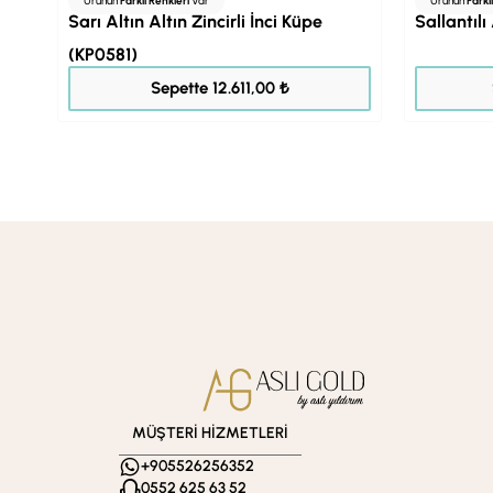
Ürünün
Farklı Renkleri
Var
Ürünün
Farkl
Sarı Altın Altın Zincirli İnci Küpe
Sallantılı
(KP0581)
15.763,00 ₺
Sepette 12.611,00 ₺
MÜŞTERİ HİZMETLERİ
+905526256352
0552 625 63 52