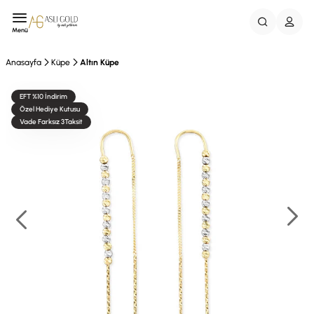
Menü
Anasayfa
Küpe
Altın Küpe
EFT %10 İndirim
Özel Hediye Kutusu
Vade Farksız 3Taksit