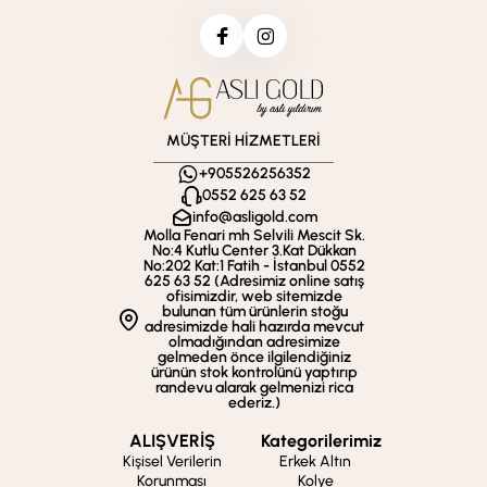
MÜŞTERİ HİZMETLERİ
+905526256352
0552 625 63 52
info@asligold.com
Molla Fenari mh Selvili Mescit Sk.
No:4 Kutlu Center 3.Kat Dükkan
No:202 Kat:1 Fatih - İstanbul 0552
625 63 52 (Adresimiz online satış
ofisimizdir, web sitemizde
bulunan tüm ürünlerin stoğu
adresimizde hali hazırda mevcut
olmadığından adresimize
gelmeden önce ilgilendiğiniz
ürünün stok kontrolünü yaptırıp
randevu alarak gelmenizi rica
ederiz.)
ALIŞVERİŞ
Kategorilerimiz
Kişisel Verilerin
Erkek Altın
Korunması
Kolye