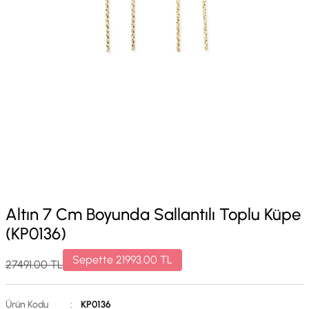
Altın 7 Cm Boyunda Sallantılı Toplu Küpe
(KP0136)
Sepette
21993.00
TL
27491.00
TL
Ürün Kodu
:
KP0136