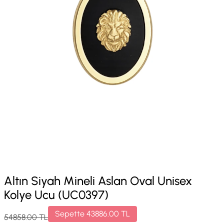
Altın Siyah Mineli Aslan Oval Unisex
Kolye Ucu (UC0397)
Sepette
43886.00
TL
54858.00
TL