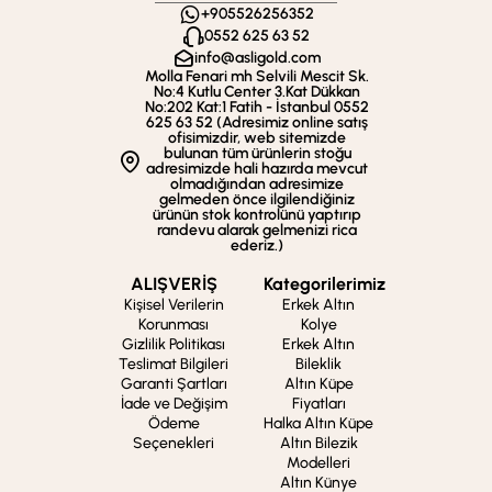
+905526256352
0552 625 63 52
info@asligold.com
Molla Fenari mh Selvili Mescit Sk.
No:4 Kutlu Center 3.Kat Dükkan
No:202 Kat:1 Fatih - İstanbul 0552
625 63 52 (Adresimiz online satış
ofisimizdir, web sitemizde
bulunan tüm ürünlerin stoğu
adresimizde hali hazırda mevcut
olmadığından adresimize
gelmeden önce ilgilendiğiniz
ürünün stok kontrolünü yaptırıp
randevu alarak gelmenizi rica
ederiz.)
ALIŞVERİŞ
Kategorilerimiz
Kişisel Verilerin
Erkek Altın
Korunması
Kolye
Gizlilik Politikası
Erkek Altın
Teslimat Bilgileri
Bileklik
Garanti Şartları
Altın Küpe
İade ve Değişim
Fiyatları
Ödeme
Halka Altın Küpe
Seçenekleri
Altın Bilezik
Modelleri
Altın Künye