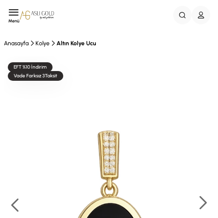
Menü
Anasayfa
Kolye
Altın Kolye Ucu
EFT %10 İndirim
Vade Farksız 3Taksit