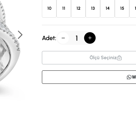
10
11
12
13
14
15
Adet:
Ölçü Seçiniz
W