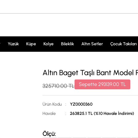
r
Yüzük
Küpe
Kolye
Bileklik
Altın Setler
Çocuk Takıları
Altın Baget Taşlı Bant Model
Sepette
293139.00
TL
325710.00
TL
Ürün Kodu
:
YZ0000360
Havale
:
263825.1 TL (%10 Havale İndirimi)
Ölçü: