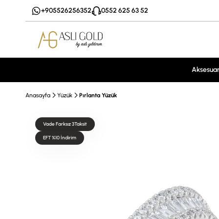
+905526256352
0552 625 63 52
Aksesua
Anasayfa
Yüzük
Pırlanta Yüzük
Vade Farksız 3Taksit
EFT %10 İndirim