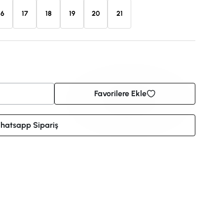
16
17
18
19
20
21
Favorilere Ekle
hatsapp Sipariş