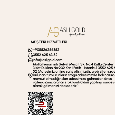
MÜŞTERİ HİZMETLERİ
+905526256352
0552 625 63 52
info@asligold.com
Molla Fenari mh Selvili Mescit Sk. No:4 Kutlu Center
3.Kat Dükkan No:202 Kat:1 Fatih - İstanbul 0552 625 
52 (Adresimiz online satış ofisimizdir, web sitemizd
bulunan tüm ürünlerin stoğu adresimizde hali hazırd
mevcut olmadığından adresimize gelmeden önce
ilgilendiğiniz ürünün stok kontrolünü yaptırıp randev
alarak gelmenizi rica ederiz.)