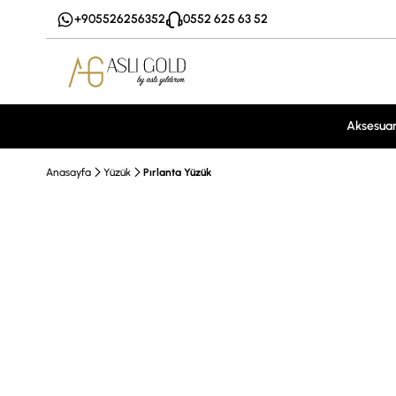
+905526256352
0552 625 63 52
Aksesua
Anasayfa
Yüzük
Pırlanta Yüzük
Vade Farksız 3Taksit
EFT %10 İndirim