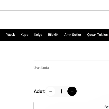
r
Yüzük
Küpe
Kolye
Bileklik
Altın Setler
Çocuk Takıları
Ürün Kodu
:
Adet:
Fa