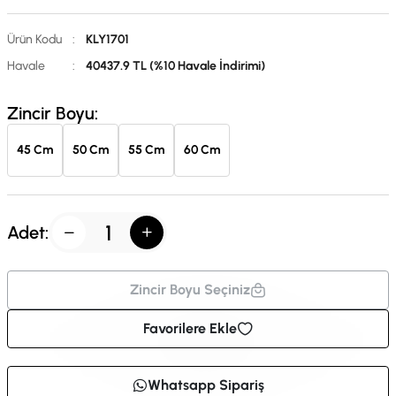
Ürün Kodu
:
KLY1701
Havale
:
40437.9 TL (%10 Havale İndirimi)
Zincir Boyu:
45 Cm
50 Cm
55 Cm
60 Cm
Adet:
Zincir Boyu Seçiniz
Favorilere Ekle
Whatsapp Sipariş