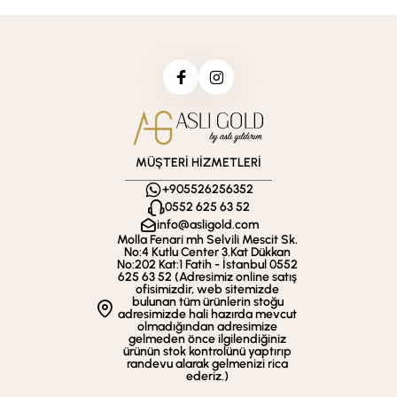
MÜŞTERİ HİZMETLERİ
+905526256352
0552 625 63 52
info@asligold.com
Molla Fenari mh Selvili Mescit Sk.
No:4 Kutlu Center 3.Kat Dükkan
No:202 Kat:1 Fatih - İstanbul 0552
625 63 52 (Adresimiz online satış
ofisimizdir, web sitemizde
bulunan tüm ürünlerin stoğu
adresimizde hali hazırda mevcut
olmadığından adresimize
gelmeden önce ilgilendiğiniz
ürünün stok kontrolünü yaptırıp
randevu alarak gelmenizi rica
ederiz.)