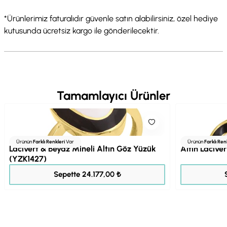
*Ürünlerimiz faturalıdır güvenle satın alabilirsiniz, özel hediye
kutusunda ücretsiz kargo ile gönderilecektir.
Tamamlayıcı Ürünler
Ürünün
Farklı Renkleri
Var
Ürünün
Farklı Ren
Lacivert & Beyaz Mineli Altın Göz Yüzük
Altın Lacive
(YZK1427)
30.221,00 ₺
Sepette 24.177,00 ₺