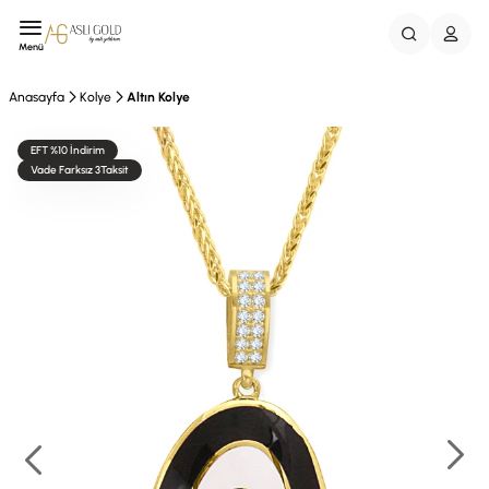
Menü
Anasayfa
Kolye
Altın Kolye
EFT %10 İndirim
Vade Farksız 3Taksit