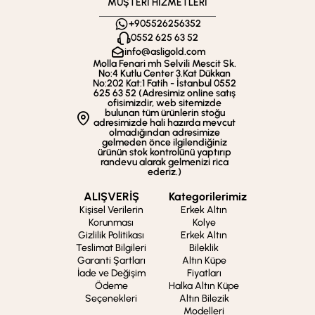
MÜŞTERİ HİZMETLERİ
+905526256352
0552 625 63 52
info@asligold.com
Molla Fenari mh Selvili Mescit Sk.
No:4 Kutlu Center 3.Kat Dükkan
No:202 Kat:1 Fatih - İstanbul 0552
625 63 52 (Adresimiz online satış
ofisimizdir, web sitemizde
bulunan tüm ürünlerin stoğu
adresimizde hali hazırda mevcut
olmadığından adresimize
gelmeden önce ilgilendiğiniz
ürünün stok kontrolünü yaptırıp
randevu alarak gelmenizi rica
ederiz.)
ALIŞVERİŞ
Kategorilerimiz
Kişisel Verilerin
Erkek Altın
Korunması
Kolye
Gizlilik Politikası
Erkek Altın
Teslimat Bilgileri
Bileklik
Garanti Şartları
Altın Küpe
İade ve Değişim
Fiyatları
Ödeme
Halka Altın Küpe
Seçenekleri
Altın Bilezik
Modelleri