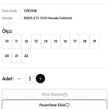
Ürün Kodu
:
YZK1538
Havale
:
30201.3 TL (%10 Havale İndirimi)
Ölçü:
10
11
12
13
14
15
16
17
18
19
20
21
22
Adet:
Ölçü Seçiniz
Favorilere Ekle