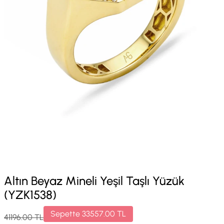
Altın Beyaz Mineli Yeşil Taşlı Yüzük
(YZK1538)
Sepette
33557.00
TL
41196.00
TL