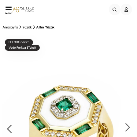
Menü
Anasayfa
Yüzük
Altın Yüzük
EFT %10 İndirim
Vade Farksız 3Taksit