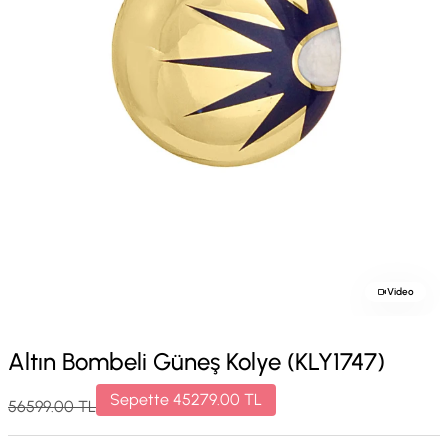
Video
Altın Bombeli Güneş Kolye (KLY1747)
Sepette
45279.00
TL
56599.00
TL