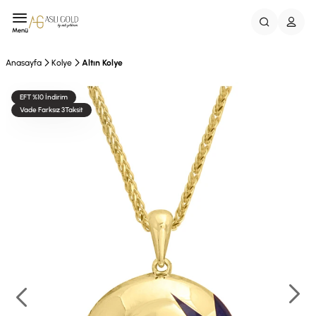
Menü
Anasayfa
Kolye
Altın Kolye
EFT %10 İndirim
Vade Farksız 3Taksit