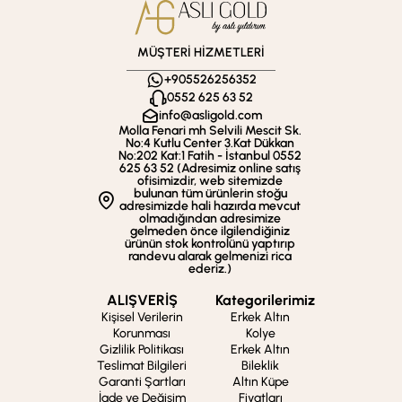
MÜŞTERİ HİZMETLERİ
+905526256352
0552 625 63 52
info@asligold.com
Molla Fenari mh Selvili Mescit Sk.
No:4 Kutlu Center 3.Kat Dükkan
No:202 Kat:1 Fatih - İstanbul 0552
625 63 52 (Adresimiz online satış
ofisimizdir, web sitemizde
bulunan tüm ürünlerin stoğu
adresimizde hali hazırda mevcut
olmadığından adresimize
gelmeden önce ilgilendiğiniz
ürünün stok kontrolünü yaptırıp
randevu alarak gelmenizi rica
ederiz.)
ALIŞVERİŞ
Kategorilerimiz
Kişisel Verilerin
Erkek Altın
Korunması
Kolye
Gizlilik Politikası
Erkek Altın
Teslimat Bilgileri
Bileklik
Garanti Şartları
Altın Küpe
İade ve Değişim
Fiyatları