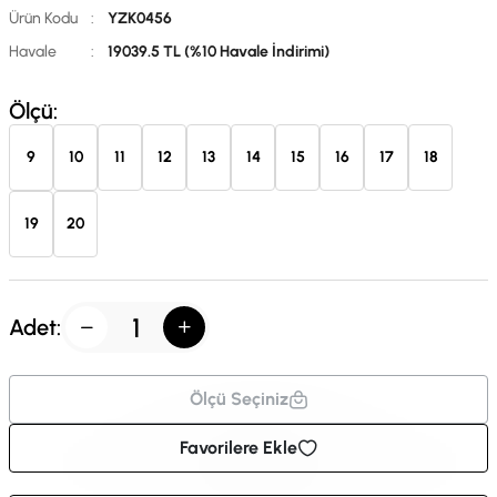
Ürün Kodu
:
YZK0456
Havale
:
19039.5 TL (%10 Havale İndirimi)
Ölçü:
9
10
11
12
13
14
15
16
17
18
19
20
Adet:
Ölçü Seçiniz
Favorilere Ekle