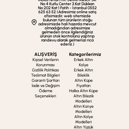
No:4 Kutlu Center 3.Kat Dükkan
No:202 Kat:1 Fatih - İstanbul 0552
625 63 52 (Adresimiz online satış
ofisimizdir, web sitemizde
bulunan tüm ürünlerin stoğu
adresimizde hali hazırda mevcut
olmadığından adresimize
gelmeden önce ilgilendiğiniz
ürünün stok kontrolünü yaptırıp
randevu alarak gelmenizi rica
ederiz.)
ALIŞVERİŞ
Kategorilerimiz
Kişisel Verilerin
Erkek Altın
Korunması
Kolye
Gizlilik Politikası
Erkek Altın
Teslimat Bilgileri
Bileklik
Garanti Şartları
Altın Küpe
İade ve Değişim
Fiyatları
Ödeme
Halka Altın Küpe
Seçenekleri
Altın Bilezik
Modelleri
Altın Künye
Modelleri
Altın Kolye
Modelleri
Altın Yüzük