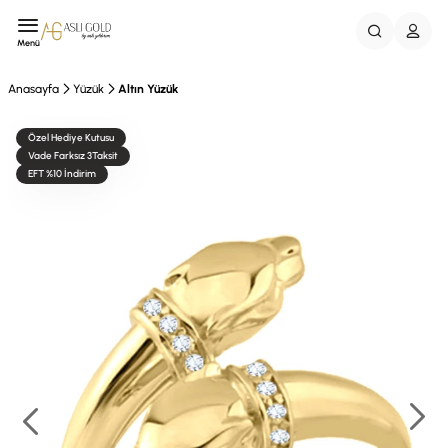
Menü
Anasayfa
Yüzük
Altın Yüzük
Özel Hediye Kutusu
Vade Farksız 3Taksit
EFT %10 İndirim