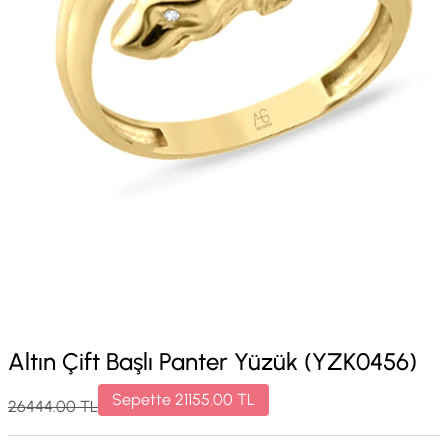
Altın Çift Başlı Panter Yüzük (YZK0456)
Sepette
21155.00
TL
26444.00
TL