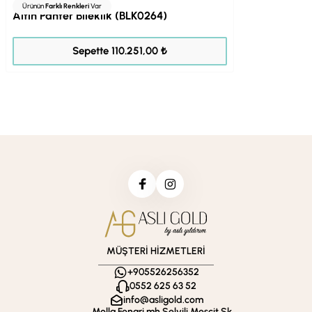
Ürünün
Farklı Renkleri
Var
Altın Panter Bileklik (BLK0264)
137.814,00 ₺
Sepette 110.251,00 ₺
MÜŞTERİ HİZMETLERİ
+905526256352
0552 625 63 52
info@asligold.com
Molla Fenari mh Selvili Mescit Sk.