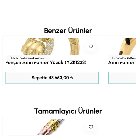
Benzer Ürünler
Ürünün
Farklı Renkleri
Var
Ürünün
Farklı Ren
Pençeli Altın Panter Yüzük (YZK1233)
Altın Pante
54.566,00 ₺
Sepette 43.653,00 ₺
Tamamlayıcı Ürünler