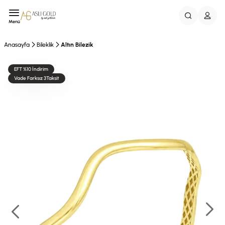
Menü
Anasayfa
Bileklik
Altın Bilezik
EFT %10 İndirim
Vade Farksız 3Taksit