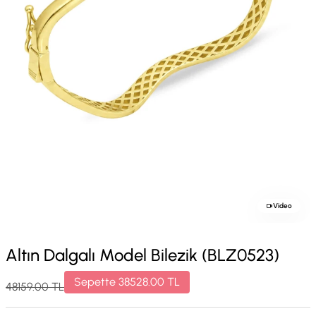
Video
Altın Dalgalı Model Bilezik (BLZ0523)
Sepette
38528.00
TL
48159.00
TL