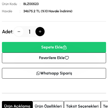
Ürün Kodu
:
BLZ00523
Havale
:
34675.2 TL (%10 Havale İndirimi)
Adet:
Sepete Ekle
Favorilere Ekle
Whatsapp Sipariş
Ürün Açıklama
Ürün Özellikleri
Taksit Seçenekleri
Te