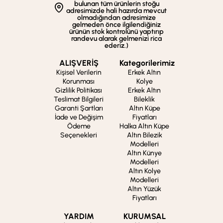
bulunan tüm ürünlerin stoğu
adresimizde hali hazırda mevcut
olmadığından adresimize
gelmeden önce ilgilendiğiniz
ürünün stok kontrolünü yaptırıp
randevu alarak gelmenizi rica
ederiz.)
ALIŞVERİŞ
Kategorilerimiz
Kişisel Verilerin
Erkek Altın
Korunması
Kolye
Gizlilik Politikası
Erkek Altın
Teslimat Bilgileri
Bileklik
Garanti Şartları
Altın Küpe
İade ve Değişim
Fiyatları
Ödeme
Halka Altın Küpe
Seçenekleri
Altın Bilezik
Modelleri
Altın Künye
Modelleri
Altın Kolye
Modelleri
Altın Yüzük
Fiyatları
YARDIM
KURUMSAL