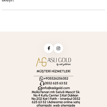
ekleyin.
MÜŞTERİ HİZMETLERİ
+905526256352
0552 625 63 52
info@asligold.com
Molla Fenari mh Selvili Mescit Sk.
No:4 Kutlu Center 3.Kat Dükkan
No:202 Kat:1 Fatih - İstanbul 0552
625 63 52 (Adresimiz online satış
ofisimizdir, web sitemizde