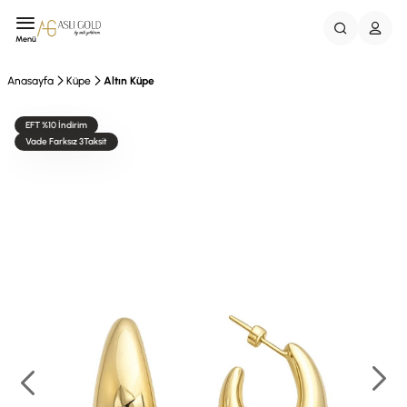
Menü
Anasayfa
Küpe
Altın Küpe
EFT %10 İndirim
Vade Farksız 3Taksit