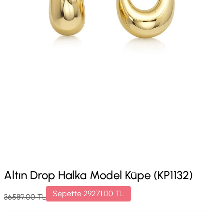
Altın Drop Halka Model Küpe (KP1132)
Sepette
29271.00
TL
36589.00
TL