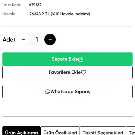
Ürün Kodu
:
KP1132
Havale
:
26343.9 TL (%10 Havale İndirimi)
Adet:
Sepete Ekle
Favorilere Ekle
Whatsapp Sipariş
Ürün Açıklama
Ürün Özellikleri
Taksit Seçenekleri
Te