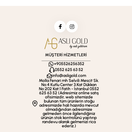
MÜŞTERİ HİZMETLERİ
+905526256352
0552 625 63 52
info@asligold.com
Molla Fenari mh Selvili Mescit Sk.
No:4 Kutlu Center 3.Kat Dükkan
No:202 Kat:1 Fatih - İstanbul 0552
625 63 52 (Adresimiz online satış
ofisimizdir, web sitemizde
bulunan tüm ürünlerin stoğu
adresimizde hali hazırda mevcut
olmadığından adresimize
gelmeden önce ilgilendiğiniz
ürünün stok kontrolünü yaptırıp
randevu alarak gelmenizi rica
ederiz.)