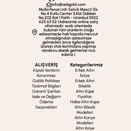
info@asligold.com
Molla Fenari mh Selvili Mescit Sk.
No:4 Kutlu Center 3.Kat Dükkan
No:202 Kat:1 Fatih - İstanbul 0552
625 63 52 (Adresimiz online satış
ofisimizdir, web sitemizde
bulunan tüm ürünlerin stoğu
adresimizde hali hazırda mevcut
olmadığından adresimize
gelmeden önce ilgilendiğiniz
ürünün stok kontrolünü yaptırıp
randevu alarak gelmenizi rica
ederiz.)
ALIŞVERİŞ
Kategorilerimiz
Kişisel Verilerin
Erkek Altın
Korunması
Kolye
Gizlilik Politikası
Erkek Altın
Teslimat Bilgileri
Bileklik
Garanti Şartları
Altın Küpe
İade ve Değişim
Fiyatları
Ödeme
Halka Altın Küpe
Seçenekleri
Altın Bilezik
Modelleri
Altın Künye
Modelleri
Altın Kolye