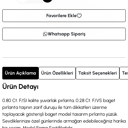
Favorilere Ekle
Whatsapp Sipariş
Ürün Açıklama
Ürün Özellikleri
Taksit Seçenekleri
Te
Ürün Detayı
0.80 Ct. F/SI kalite yuvarlak pırlanta, 0.28 Ct. F/VS baget
pırlanta taşının zarif duruşu ile tüm dikkatleri üzerine
toplayacak gösterişli baget model tasarım pırlanta yüzük.
Sevdiklerinize özel günlerinde armağan edebileceğiniz harika
bir seçim. Model Firma Sertifikalıdır.