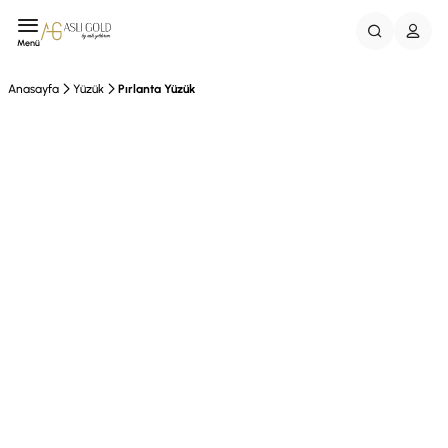
Menü
Anasayfa
Yüzük
Pırlanta Yüzük
Vade Farksız 3Taksit
EFT %10 İndirim