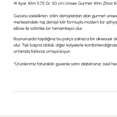
14 Ayar Altın 11.75 Gr. 50 cm Unisex Gurmet Altın Zincir K
Gücünü sadelikten, stilini detaylardan alan gurmet unisex
merkezindeki taş detaylı kilit formuyla modern bir ışılt
elbise ile sofistike bir tamamlayıcı olur.
Boynunuzda taşıdığınız bu parça yalnızca bir aksesuar değil,
olur. Tek başına iddialı, diğer kolyelerle kombinlendiğin
ortamda farkınızı ortaya koyun.
*Ürünlerimiz faturalıdır güvenle satın alabilirsiniz, özel h