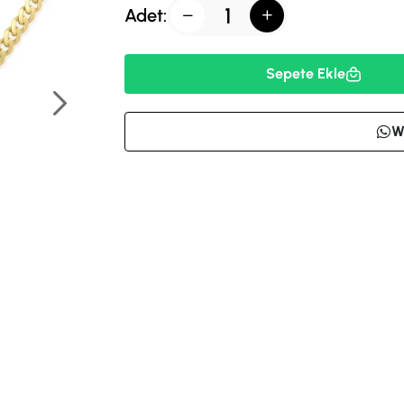
Adet:
Sepete Ekle
W