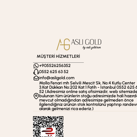
MÜŞTERİ HİZMETLERİ
+905526256352
0552 625 63 52
info@asligold.com
Molla Fenari mh Selvili Mescit Sk. No:4 Kutlu Center
3.Kat Dükkan No:202 Kat:1 Fatih - İstanbul 0552 625 
52 (Adresimiz online satış ofisimizdir, web sitemizd
bulunan tüm ürünlerin stoğu adresimizde hali hazırd
mevcut olmadığından adresimize gelmeden önce
ilgilendiğiniz ürünün stok kontrolünü yaptırıp randev
alarak gelmenizi rica ederiz.)