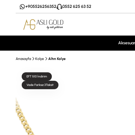
+905526256352
0552 625 63 52
Aksesua
Anasayfa
Kolye
Altın Kolye
EFT %10 İndirim
Vade Farksız 3Taksit