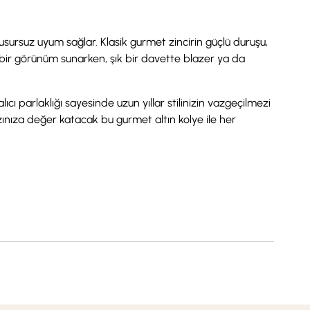
sursuz uyum sağlar. Klasik gurmet zincirin güçlü duruşu,
 bir görünüm sunarken, şık bir davette blazer ya da
lıcı parlaklığı sayesinde uzun yıllar stilinizin vazgeçilmezi
zınıza değer katacak bu gurmet altın kolye ile her