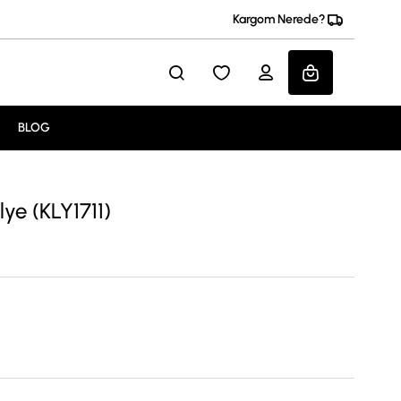
Kargom Nerede?
BLOG
ye (KLY1711)