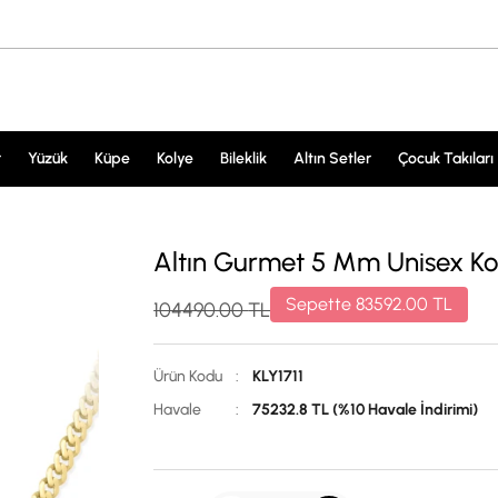
r
Yüzük
Küpe
Kolye
Bileklik
Altın Setler
Çocuk Takıları
Altın Gurmet 5 Mm Unisex Kol
Sepette
83592.00
TL
104490.00
TL
Ürün Kodu
:
KLY1711
Havale
:
75232.8 TL (%10 Havale İndirimi)