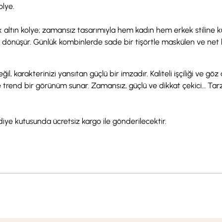
olye.
 altın kolye; zamansız tasarımıyla hem kadın hem erkek stiline ku
ıya dönüşür. Günlük kombinlerde sade bir tişörtle maskülen ve net
 karakterinizi yansıtan güçlü bir imzadır. Kaliteli işçiliği ve göz a
de trend bir görünüm sunar. Zamansız, güçlü ve dikkat çekici… Tar
ediye kutusunda ücretsiz kargo ile gönderilecektir.