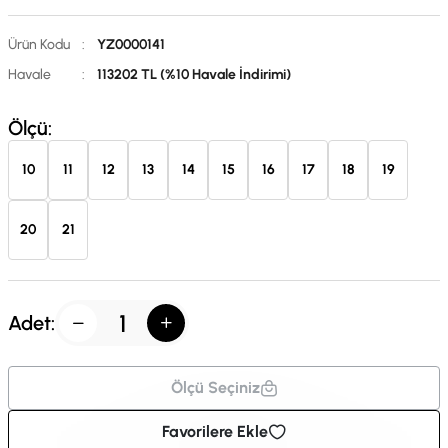
Ürün Kodu
:
YZ0000141
Havale
:
113202 TL (%10 Havale İndirimi)
Ölçü:
10
11
12
13
14
15
16
17
18
19
20
21
Adet:
Ölçü Seçiniz
Favorilere Ekle