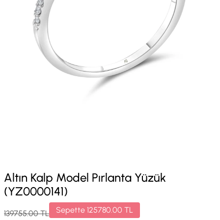
Altın Kalp Model Pırlanta Yüzük
(YZ0000141)
Sepette
125780.00
TL
139755.00
TL