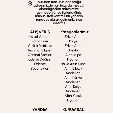
bulunan tüm ürünlerin stoğu
adresimizde hali hazırda mevcut
olmadığından adresimize
gelmeden önce ilgilendiğiniz
ürünün stok kontrolünü yaptırıp
randevu alarak gelmenizi rica
ederiz.)
ALIŞVERİŞ
Kategorilerimiz
Kişisel Verilerin
Erkek Altın
Korunması
Kolye
Gizlilik Politikası
Erkek Altın
Teslimat Bilgileri
Bileklik
Garanti Şartları
Altın Küpe
İade ve Değişim
Fiyatları
Ödeme
Halka Altın Küpe
Seçenekleri
Altın Bilezik
Modelleri
Altın Künye
Modelleri
Altın Kolye
Modelleri
Altın Yüzük
Fiyatları
YARDIM
KURUMSAL