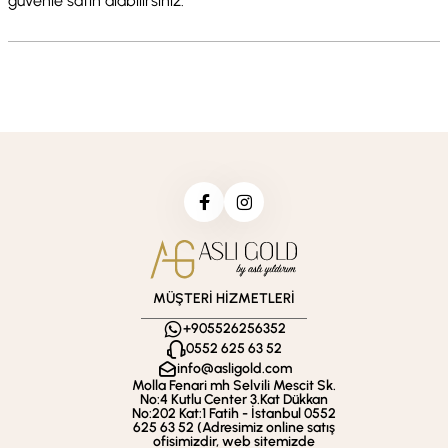
güvenle satın alabilirsiniz.
MÜŞTERİ HİZMETLERİ
+905526256352
0552 625 63 52
info@asligold.com
Molla Fenari mh Selvili Mescit Sk.
No:4 Kutlu Center 3.Kat Dükkan
No:202 Kat:1 Fatih - İstanbul 0552
625 63 52 (Adresimiz online satış
ofisimizdir, web sitemizde