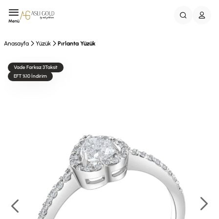
Menü
Anasayfa
Yüzük
Pırlanta Yüzük
Vade Farksız 3Taksit
EFT %10 İndirim