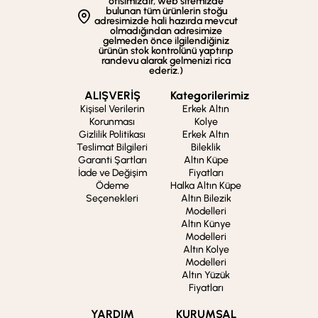
ofisimizdir, web sitemizde
bulunan tüm ürünlerin stoğu
adresimizde hali hazırda mevcut
olmadığından adresimize
gelmeden önce ilgilendiğiniz
ürünün stok kontrolünü yaptırıp
randevu alarak gelmenizi rica
ederiz.)
ALIŞVERİŞ
Kategorilerimiz
Kişisel Verilerin
Erkek Altın
Korunması
Kolye
Gizlilik Politikası
Erkek Altın
Teslimat Bilgileri
Bileklik
Garanti Şartları
Altın Küpe
İade ve Değişim
Fiyatları
Ödeme
Halka Altın Küpe
Seçenekleri
Altın Bilezik
Modelleri
Altın Künye
Modelleri
Altın Kolye
Modelleri
Altın Yüzük
Fiyatları
YARDIM
KURUMSAL