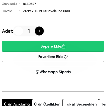
Ürün Kodu
:
BLZ0527
Havale
:
71719.2 TL (%10 Havale İndirimi)
Adet:
Sepete Ekle
Favorilere Ekle
Whatsapp Sipariş
Ürün Açıklama
Ürün Özellikleri
Taksit Seçenekleri
Te