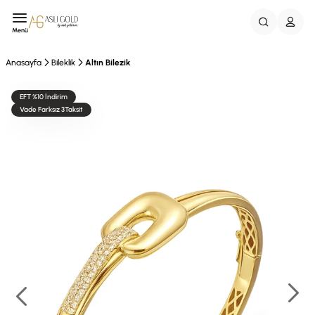
Menü
Anasayfa
Bileklik
Altın Bilezik
EFT %10 İndirim
Vade Farksız 3Taksit