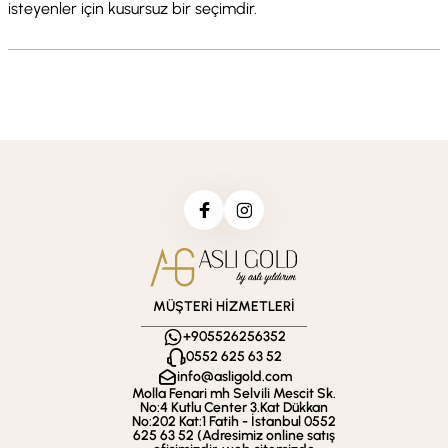
isteyenler için kusursuz bir seçimdir.
MÜŞTERİ HİZMETLERİ
+905526256352
0552 625 63 52
info@asligold.com
Molla Fenari mh Selvili Mescit Sk.
No:4 Kutlu Center 3.Kat Dükkan
No:202 Kat:1 Fatih - İstanbul 0552
625 63 52 (Adresimiz online satış