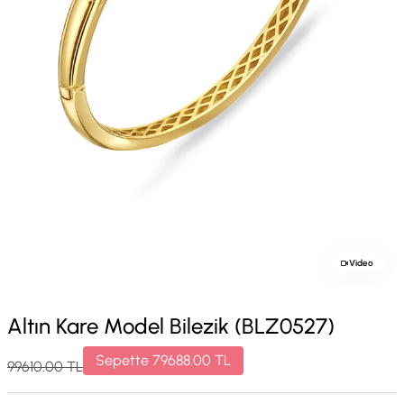
Video
Altın Kare Model Bilezik (BLZ0527)
Sepette
79688.00
TL
99610.00
TL