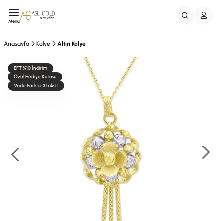
Menü
Anasayfa
Kolye
Altın Kolye
EFT %10 İndirim
Özel Hediye Kutusu
Vade Farksız 3Taksit