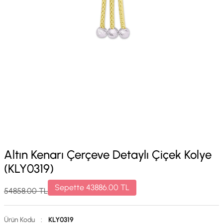
Altın Kenarı Çerçeve Detaylı Çiçek Kolye
(KLY0319)
Sepette
43886.00
TL
54858.00
TL
Ürün Kodu
:
KLY0319