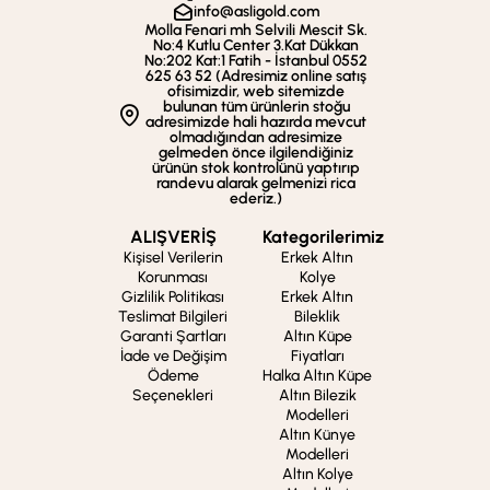
info@asligold.com
Molla Fenari mh Selvili Mescit Sk.
No:4 Kutlu Center 3.Kat Dükkan
No:202 Kat:1 Fatih - İstanbul 0552
625 63 52 (Adresimiz online satış
ofisimizdir, web sitemizde
bulunan tüm ürünlerin stoğu
adresimizde hali hazırda mevcut
olmadığından adresimize
gelmeden önce ilgilendiğiniz
ürünün stok kontrolünü yaptırıp
randevu alarak gelmenizi rica
ederiz.)
ALIŞVERİŞ
Kategorilerimiz
Kişisel Verilerin
Erkek Altın
Korunması
Kolye
Gizlilik Politikası
Erkek Altın
Teslimat Bilgileri
Bileklik
Garanti Şartları
Altın Küpe
İade ve Değişim
Fiyatları
Ödeme
Halka Altın Küpe
Seçenekleri
Altın Bilezik
Modelleri
Altın Künye
Modelleri
Altın Kolye