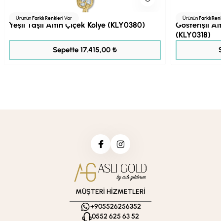
Ürünün
Farklı Renkleri
Var
Ürünün
Farklı Ren
Yeşil Taşlı Altın Çiçek Kolye (KLY0380)
Gösterişli A
(KLY0318)
21.769,00 ₺
Sepette 17.415,00 ₺
MÜŞTERİ HİZMETLERİ
+905526256352
0552 625 63 52