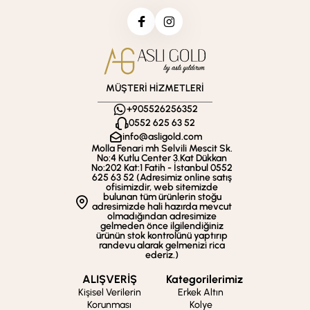
MÜŞTERİ HİZMETLERİ
+905526256352
0552 625 63 52
info@asligold.com
Molla Fenari mh Selvili Mescit Sk.
No:4 Kutlu Center 3.Kat Dükkan
No:202 Kat:1 Fatih - İstanbul 0552
625 63 52 (Adresimiz online satış
ofisimizdir, web sitemizde
bulunan tüm ürünlerin stoğu
adresimizde hali hazırda mevcut
olmadığından adresimize
gelmeden önce ilgilendiğiniz
ürünün stok kontrolünü yaptırıp
randevu alarak gelmenizi rica
ederiz.)
ALIŞVERİŞ
Kategorilerimiz
Kişisel Verilerin
Erkek Altın
Korunması
Kolye