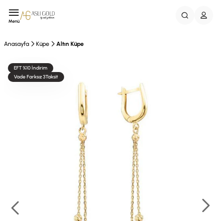
Menü
Anasayfa
Küpe
Altın Küpe
EFT %10 İndirim
Vade Farksız 3Taksit