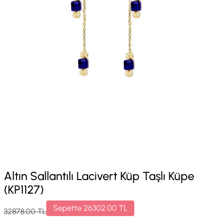
Altın Sallantılı Lacivert Küp Taşlı Küpe
(KP1127)
Sepette
26302.00
TL
32878.00
TL