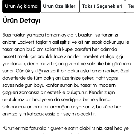
Ürün Açıklama
Ürün Özellikleri
Taksit Seçenekleri
Te
Ürün Detayı
Bazı takılar yalnızca tamamlayıcıdır, bazıları ise tarzınızı
anlatır. Lacivert taşların asil ışıltısı ve altının sıcak dokunuşu ile
tasarlanan bu 5 cm sallantılı küpe, zarafeti her adımda
hissettirmek için üretildi. İnce zincirleri hareket ettikçe ışığı
yakalarken, derin mavi taşları gizemli ve sofistike bir görünüm
sunar. Günlük şıklığınızı zarif bir dokunuşla tamamlarken, özel
davetlerde de tüm bakışları üzerinize çeker. Hafif yapısı
sayesinde gün boyu konfor sunan bu tasarım, modern
çizgileri zamansız bir estetikle buluşturur. Kendiniz için
unutulmaz bir hediye ya da sevdiğiniz birine yıllarca
saklanacak anlamlı bir armağan arıyorsanız, bu küpe her
anınıza ışıltı katacak eşsiz bir seçim olacaktır.
*Ürünlerimiz faturalıdır güvenle satın alabilirsiniz, özel hediye