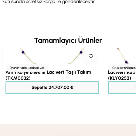
kutusunda ücretsiz kargo ile gönderilecektir.
Tamamlayıcı Ürünler
Ürünün
Farklı Renkleri
Var
Ürünün
Farklı Ren
Altın Kolye Bileklik Lacivert Taşlı Takım
Lacivert Küp
(TKM0032)
(KLY0252)
30.883,00 ₺
Sepette 24.707,00 ₺