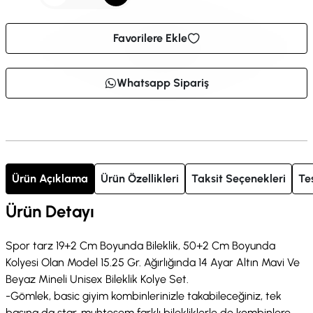
Favorilere Ekle
Whatsapp Sipariş
Ürün Açıklama
Ürün Özellikleri
Taksit Seçenekleri
Te
Ürün Detayı
Spor tarz 19+2 Cm Boyunda Bileklik, 50+2 Cm Boyunda
Kolyesi Olan Model 15.25 Gr. Ağırlığında 14 Ayar Altın Mavi Ve
Beyaz Mineli Unisex Bileklik Kolye Set.
-Gömlek, basic giyim kombinlerinizle takabileceğiniz, tek
başına da star, muhteşem farklı bilekliklerle de kombinlere