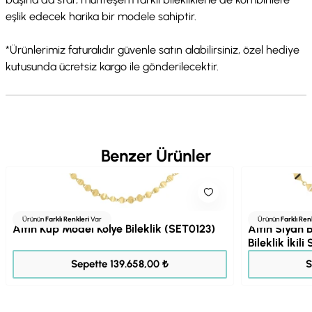
eşlik edecek harika bir modele sahiptir.
*Ürünlerimiz faturalıdır güvenle satın alabilirsiniz, özel hediye
kutusunda ücretsiz kargo ile gönderilecektir.
Benzer Ürünler
Ürünün
Farklı Renkleri
Var
Ürünün
Farklı Ren
Altın Küp Model Kolye Bileklik (SET0123)
Altın Siyah 
Bileklik İkil
174.573,00 ₺
Sepette 139.658,00 ₺
S