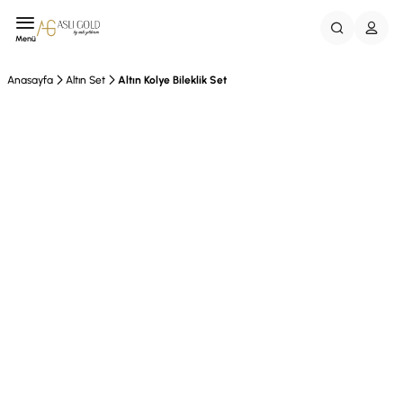
Menü
Anasayfa
Altın Set
Altın Kolye Bileklik Set
Vade Farksız 3Taksit
EFT %10 İndirim