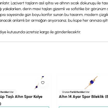
anlatır. Lacivert taşların asil ışıltısı ve altının sıcak dokunuşu il
ışığı yakalarken, derin mavi taşları gizemli ve sofistike bir görünü
apısı sayesinde gün boyu konfor sunan bu tasarım, modern çizgiler
anacak anlamlı bir armağan arıyorsanız, bu küpe her anınıza ışıltı
ediye kutusunda ücretsiz kargo ile gönderilecektir.
ı Renkleri
Var
Ürünün
Farklı Renkleri
Var
üp Taşlı Altın Spor Kolye
Altın 14 Ayar Spor Bileklik 
)