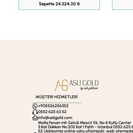
30.404,00 ₺
Sepette 24.324,00 ₺
MÜŞTERİ HİZMETLERİ
+905526256352
0552 625 63 52
info@asligold.com
Molla Fenari mh Selvili Mescit Sk. No:4 Kutlu Center
3.Kat Dükkan No:202 Kat:1 Fatih - İstanbul 0552 625 
52 (Adresimiz online satış ofisimizdir, web sitemizd