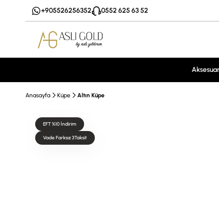
+905526256352
0552 625 63 52
Aksesua
Anasayfa
Küpe
Altın Küpe
EFT %10 İndirim
Vade Farksız 3Taksit