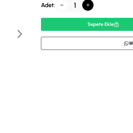
Adet:
Sepete Ekle
W