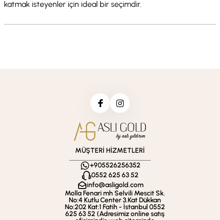
katmak isteyenler için ideal bir seçimdir.
MÜŞTERİ HİZMETLERİ
+905526256352
0552 625 63 52
info@asligold.com
Molla Fenari mh Selvili Mescit Sk.
No:4 Kutlu Center 3.Kat Dükkan
No:202 Kat:1 Fatih - İstanbul 0552
625 63 52 (Adresimiz online satış