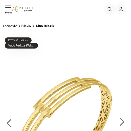
Menü
Anasayfa
Bileklik
Altın Bilezik
EFT %10 İndirim
Vade Farksız 3Taksit