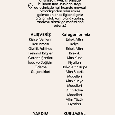
ofisimizdir, web sitemizde
bulunan tüm ürünlerin stoğu
adresimizde hali hazırda mevcut
olmadığından adresimize
gelmeden önce ilgilendiğiniz
ürünün stok kontrolünü yaptırıp
randevu alarak gelmenizi rica
ederiz.)
ALIŞVERİŞ
Kategorilerimiz
Kişisel Verilerin
Erkek Altın
Korunması
Kolye
Gizlilik Politikası
Erkek Altın
Teslimat Bilgileri
Bileklik
Garanti Şartları
Altın Küpe
İade ve Değişim
Fiyatları
Ödeme
Halka Altın Küpe
Seçenekleri
Altın Bilezik
Modelleri
Altın Künye
Modelleri
Altın Kolye
Modelleri
Altın Yüzük
Fiyatları
YARDIM
KURUMSAL