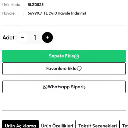
Ürün Kodu
:
BLZ0528
Havale
:
56999.7 TL (%10 Havale İndirimi)
Adet:
Sepete Ekle
Favorilere Ekle
Whatsapp Sipariş
Ürün Açıklama
Ürün Özellikleri
Taksit Seçenekleri
Te