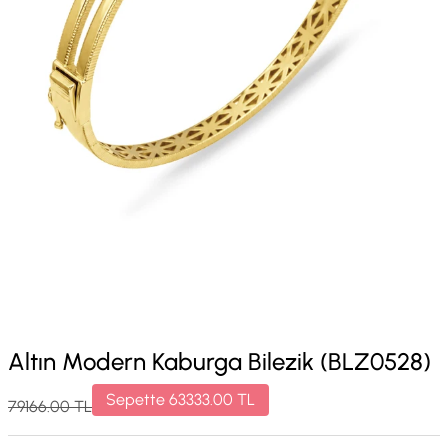
Altın Modern Kaburga Bilezik (BLZ0528)
Sepette
63333.00
TL
79166.00
TL