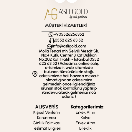
MÜŞTERİ HİZMETLERİ
+905526256352
0552 625 63 52
info@asligold.com
Molla Fenari mh Selvili Mescit Sk.
No:4 Kutlu Center 3.Kat Dükkan
No:202 Kat:1 Fatih - İstanbul 0552
625 63 52 (Adresimiz online satış
ofisimizdir, web sitemizde
bulunan tüm ürünlerin stoğu
adresimizde hali hazırda mevcut
olmadığından adresimize
gelmeden önce ilgilendiğiniz
ürünün stok kontrolünü yaptırıp
randevu alarak gelmenizi rica
ederiz.)
ALIŞVERİŞ
Kategorilerimiz
Kişisel Verilerin
Erkek Altın
Korunması
Kolye
Gizlilik Politikası
Erkek Altın
Teslimat Bilgileri
Bileklik