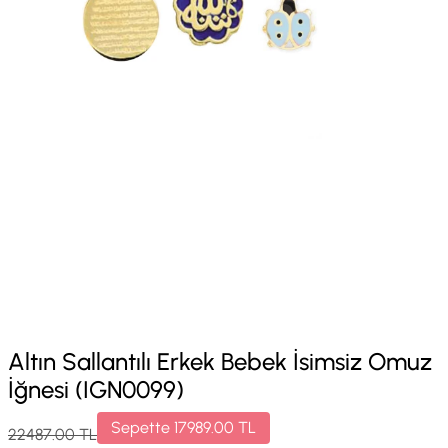
Altın Sallantılı Erkek Bebek İsimsiz Omuz
İğnesi (IGN0099)
Sepette
17989.00
TL
22487.00
TL