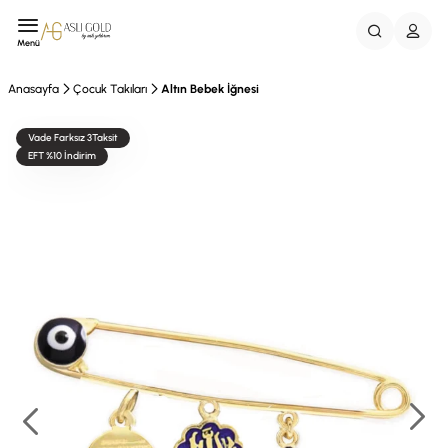
Menü
Anasayfa
Çocuk Takıları
Altın Bebek İğnesi
Vade Farksız 3Taksit
EFT %10 İndirim