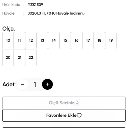
Ürün Kodu
:
YZK1539
Havale
:
30201.3 TL (%10 Havale İndirimi)
Ölçü:
10
11
12
13
14
15
16
17
18
19
20
21
22
Adet:
Ölçü Seçiniz
Favorilere Ekle