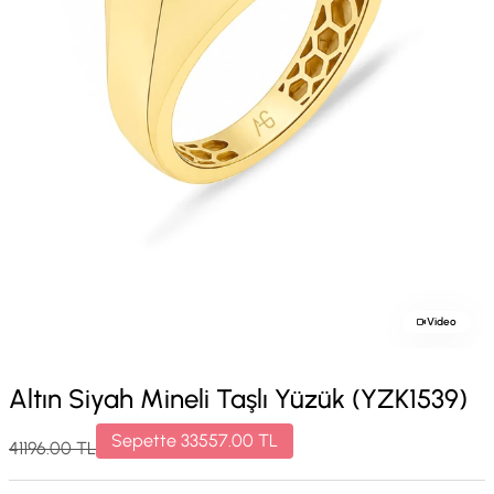
Video
Altın Siyah Mineli Taşlı Yüzük (YZK1539)
Sepette
33557.00
TL
41196.00
TL