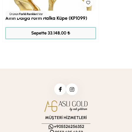
Ürünün
Farklı Renkleri
Var
Altın Dalga Form Halka Küpe (KP1099)
41.435,00 ₺
Sepette 33.148,00 ₺
MÜŞTERİ HİZMETLERİ
+905526256352