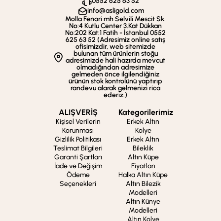
0552 625 63 52
info@asligold.com
Molla Fenari mh Selvili Mescit Sk.
No:4 Kutlu Center 3.Kat Dükkan
No:202 Kat:1 Fatih - İstanbul 0552
625 63 52 (Adresimiz online satış
ofisimizdir, web sitemizde
bulunan tüm ürünlerin stoğu
adresimizde hali hazırda mevcut
olmadığından adresimize
gelmeden önce ilgilendiğiniz
ürünün stok kontrolünü yaptırıp
randevu alarak gelmenizi rica
ederiz.)
ALIŞVERİŞ
Kategorilerimiz
Kişisel Verilerin
Erkek Altın
Korunması
Kolye
Gizlilik Politikası
Erkek Altın
Teslimat Bilgileri
Bileklik
Garanti Şartları
Altın Küpe
İade ve Değişim
Fiyatları
Ödeme
Halka Altın Küpe
Seçenekleri
Altın Bilezik
Modelleri
Altın Künye
Modelleri
Altın Kolye