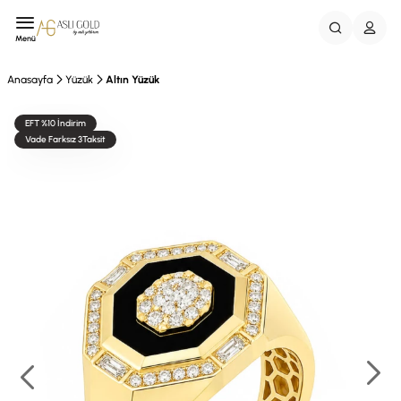
Menü
Anasayfa
Yüzük
Altın Yüzük
EFT %10 İndirim
Vade Farksız 3Taksit