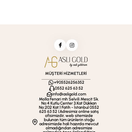
MÜŞTERİ HİZMETLERİ
+905526256352
0552 625 63 52
info@asligold.com
Molla Fenari mh Selvili Mescit Sk.
No:4 Kutlu Center 3.Kat Dükkan
No:202 Kat:1 Fatih - İstanbul 0552
625 63 52 (Adresimiz online satış
ofisimizdir, web sitemizde
bulunan tüm ürünlerin stoğu
adresimizde hali hazırda mevcut
olmadığından adresimize