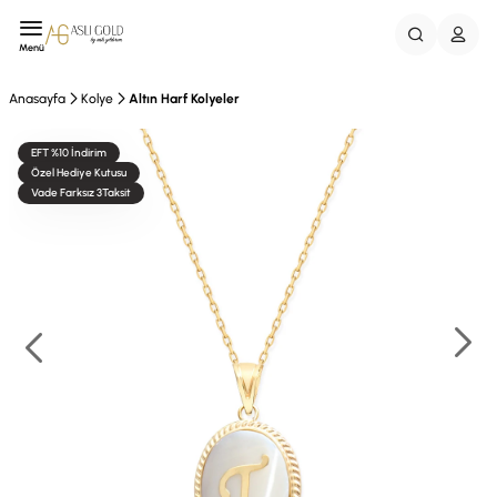
Menü
Anasayfa
Kolye
Altın Harf Kolyeler
EFT %10 İndirim
Özel Hediye Kutusu
Vade Farksız 3Taksit