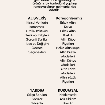
gelmeden önce ilgilendiğiniz
ürünün stok kontrolünü yaptırıp
randevu alarak gelmenizi rica
ederiz.)
ALIŞVERİŞ
Kategorilerimiz
Kişisel Verilerin
Erkek Altın
Korunması
Kolye
Gizlilik Politikası
Erkek Altın
Teslimat Bilgileri
Bileklik
Garanti Şartları
Altın Küpe
İade ve Değişim
Fiyatları
Ödeme
Halka Altın Küpe
Seçenekleri
Altın Bilezik
Modelleri
Altın Künye
Modelleri
Altın Kolye
Modelleri
Altın Yüzük
Fiyatları
YARDIM
KURUMSAL
Sıkça Sorulan
Hakkımızda
Sorular
Aslı Yıldırım
Güvenlik
Kimdir