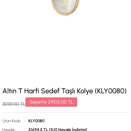
Altın T Harfi Sedef Taşlı Kolye (KLY0080)
Sepette
24105.00
TL
30131.00
TL
Ürün Kodu
:
KLY0080
Havale
:
21694.5 TL (%10 Havale İndirimi)