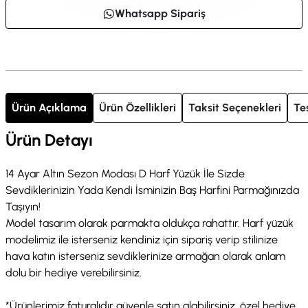
Whatsapp Sipariş
Ürün Açıklama
Ürün Özellikleri
Taksit Seçenekleri
Te
Ürün Detayı
14 Ayar Altın Sezon Modası D Harf Yüzük İle Sizde
Sevdiklerinizin Yada Kendi İsminizin Baş Harfini Parmağınızda
Taşıyın!
Model tasarım olarak parmakta oldukça rahattır. Harf yüzük
modelimiz ile isterseniz kendiniz için sipariş verip stilinize
hava katın isterseniz sevdiklerinize armağan olarak anlam
dolu bir hediye verebilirsiniz.
*Ürünlerimiz faturalıdır güvenle satın alabilirsiniz, özel hediye