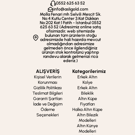
0552 625 63 52
info@asligold.com
Molla Fenari mh Selvili Mescit Sk.
No:4 Kutlu Center 3.Kat Dükkan
No:202 Kat:1 Fatih - İstanbul 0552
625 63 52 (Adresimiz online satış
ofisimizdir, web sitemizde
bulunan tüm ürünlerin stoğu
adresimizde hali hazırda mevcut
olmadığından adresimize
gelmeden önce ilgilendiğiniz
ürünün stok kontrolünü yaptırıp
randevu alarak gelmenizi rica
ederiz.)
ALIŞVERİŞ
Kategorilerimiz
Kişisel Verilerin
Erkek Altın
Korunması
Kolye
Gizlilik Politikası
Erkek Altın
Teslimat Bilgileri
Bileklik
Garanti Şartları
Altın Küpe
İade ve Değişim
Fiyatları
Ödeme
Halka Altın Küpe
Seçenekleri
Altın Bilezik
Modelleri
Altın Künye
Modelleri