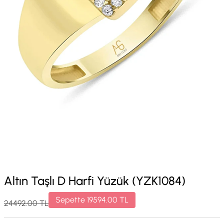
Altın Taşlı D Harfi Yüzük (YZK1084)
Sepette
19594.00
TL
24492.00
TL