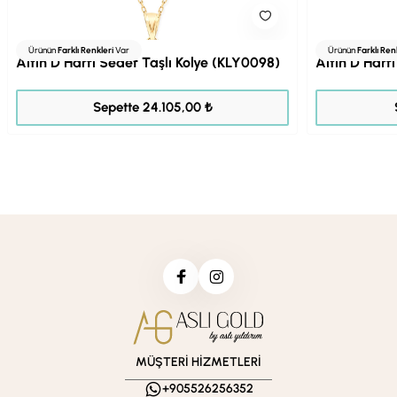
Ürünün
Farklı Renkleri
Var
Ürünün
Farklı Ren
Altın D Harfi Sedef Taşlı Kolye (KLY0098)
Altın D Harf
30.131,00 ₺
Sepette 24.105,00 ₺
MÜŞTERİ HİZMETLERİ
+905526256352