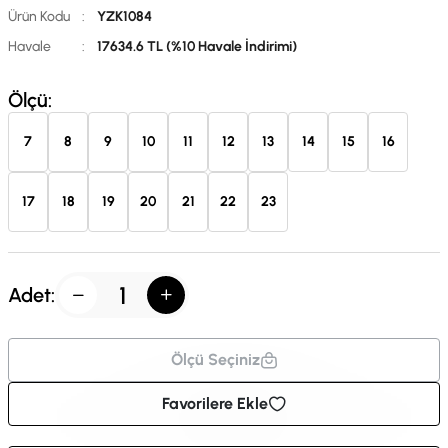
Ürün Kodu
:
YZK1084
Havale
:
17634.6 TL (%10 Havale İndirimi)
Ölçü:
7
8
9
10
11
12
13
14
15
16
17
18
19
20
21
22
23
Adet:
Ölçü Seçiniz
Favorilere Ekle