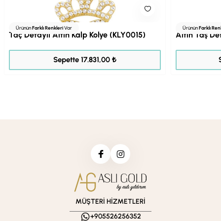
Ürünün
Farklı Renkleri
Var
Ürünün
Farklı Ren
Taç Detaylı Altın Kalp Kolye (KLY0015)
Altın Ta
22.289,00 ₺
Sepette 17.831,00 ₺
MÜŞTERİ HİZMETLERİ
+905526256352