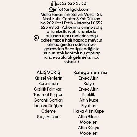
0552 625 63 52
info@asligold.com
Molla Fenari mh Selvili Mescit Sk.
No:4 Kutlu Center 3.Kat Dükkan
No:202 Kat:1 Fatih - İstanbul 0552
625 63 52 (Adresimiz online satış
ofisimizdir, web sitemizde
bulunan tüm ürünlerin stoğu
adresimizde hali hazırda mevcut
olmadığından adresimize
gelmeden önce ilgilendiğiniz
ürünün stok kontrolünü yaptırıp
randevu alarak gelmenizi rica
ederiz.)
ALIŞVERİŞ
Kategorilerimiz
Kişisel Verilerin
Erkek Altın
Korunması
Kolye
Gizlilik Politikası
Erkek Altın
Teslimat Bilgileri
Bileklik
Garanti Şartları
Altın Küpe
İade ve Değişim
Fiyatları
Ödeme
Halka Altın Küpe
Seçenekleri
Altın Bilezik
Modelleri
Altın Künye
Modelleri