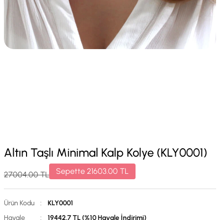
Altın Taşlı Minimal Kalp Kolye (KLY0001)
Sepette
21603.00
TL
27004.00
TL
Ürün Kodu
:
KLY0001
Havale
:
19442.7 TL (%10 Havale İndirimi)