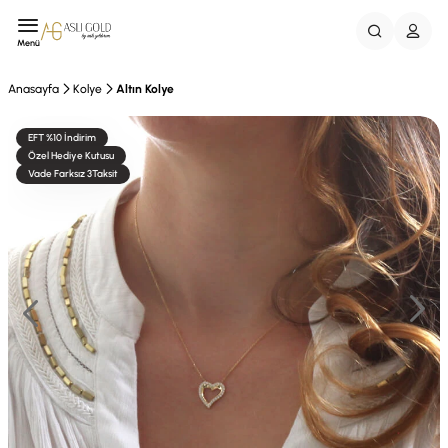
Menü
Anasayfa
Kolye
Altın Kolye
EFT %10 İndirim
Özel Hediye Kutusu
Vade Farksız 3Taksit