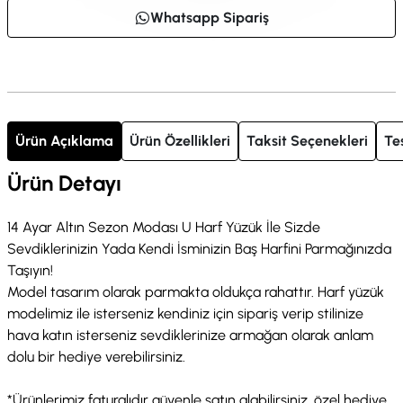
Whatsapp Sipariş
Ürün Açıklama
Ürün Özellikleri
Taksit Seçenekleri
Te
Ürün Detayı
14 Ayar Altın Sezon Modası U Harf Yüzük İle Sizde
Sevdiklerinizin Yada Kendi İsminizin Baş Harfini Parmağınızda
Taşıyın!
Model tasarım olarak parmakta oldukça rahattır. Harf yüzük
modelimiz ile isterseniz kendiniz için sipariş verip stilinize
hava katın isterseniz sevdiklerinize armağan olarak anlam
dolu bir hediye verebilirsiniz.
*Ürünlerimiz faturalıdır güvenle satın alabilirsiniz, özel hediye