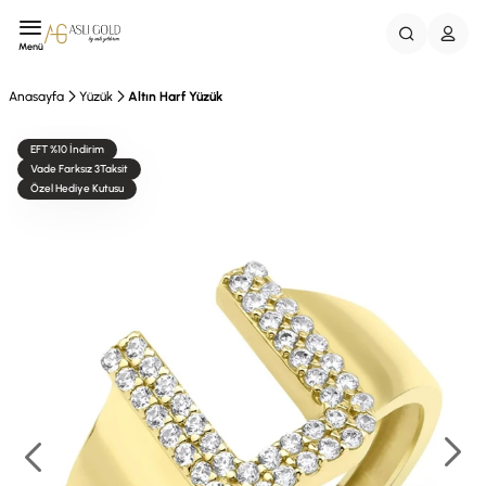
Menü
Anasayfa
Yüzük
Altın Harf Yüzük
EFT %10 İndirim
Vade Farksız 3Taksit
Özel Hediye Kutusu