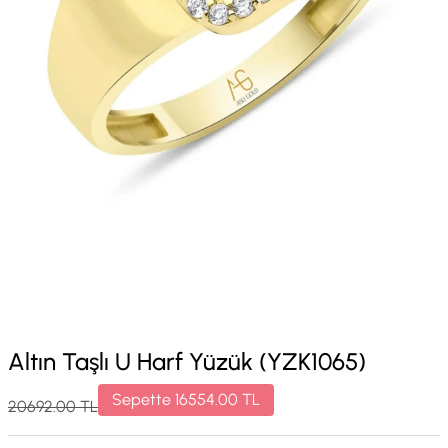
Altın Taşlı U Harf Yüzük (YZK1065)
Sepette
16554.00
TL
20692.00
TL