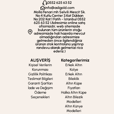
0552 625 63 52
info@asligold.com
Molla Fenari mh Selvili Mescit Sk.
No:4 Kutlu Center 3.Kat Dükkan
No:202 Kat:1 Fatih - İstanbul 0552
625 63 52 (Adresimiz online satış
ofisimizdir, web sitemizde
bulunan tüm ürünlerin stoğu
adresimizde hali hazırda mevcut
olmadığından adresimize
gelmeden önce ilgilendiğiniz
ürünün stok kontrolünü yaptırıp
randevu alarak gelmenizi rica
ederiz.)
ALIŞVERİŞ
Kategorilerimiz
Kişisel Verilerin
Erkek Altın
Korunması
Kolye
Gizlilik Politikası
Erkek Altın
Teslimat Bilgileri
Bileklik
Garanti Şartları
Altın Küpe
İade ve Değişim
Fiyatları
Ödeme
Halka Altın Küpe
Seçenekleri
Altın Bilezik
Modelleri
Altın Künye
Modelleri