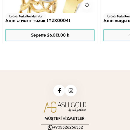
Ürünün
Farklı Renkleri
Var
Ürünün
Farklı Ren
Altın U Harfi Yüzük (YZK0004)
Altın Burgu 
32.516,00 ₺
Sepette 26.013,00 ₺
MÜŞTERİ HİZMETLERİ
+905526256352