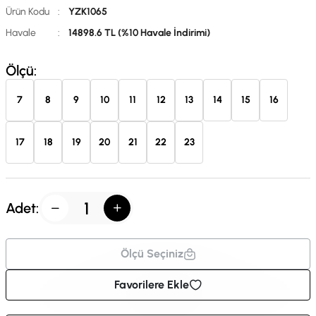
Ürün Kodu
:
YZK1065
Havale
:
14898.6 TL (%10 Havale İndirimi)
Ölçü:
7
8
9
10
11
12
13
14
15
16
17
18
19
20
21
22
23
Adet:
Ölçü Seçiniz
Favorilere Ekle