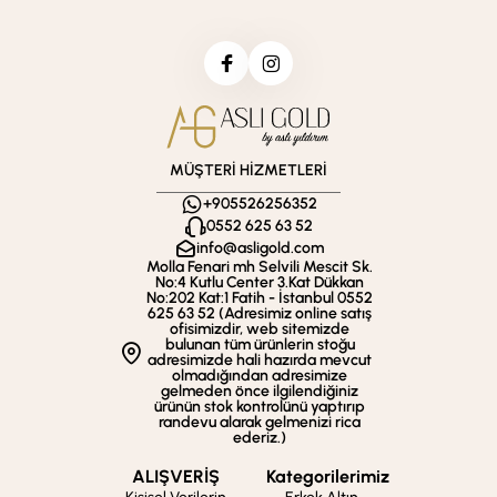
MÜŞTERİ HİZMETLERİ
+905526256352
0552 625 63 52
info@asligold.com
Molla Fenari mh Selvili Mescit Sk.
No:4 Kutlu Center 3.Kat Dükkan
No:202 Kat:1 Fatih - İstanbul 0552
625 63 52 (Adresimiz online satış
ofisimizdir, web sitemizde
bulunan tüm ürünlerin stoğu
adresimizde hali hazırda mevcut
olmadığından adresimize
gelmeden önce ilgilendiğiniz
ürünün stok kontrolünü yaptırıp
randevu alarak gelmenizi rica
ederiz.)
ALIŞVERİŞ
Kategorilerimiz