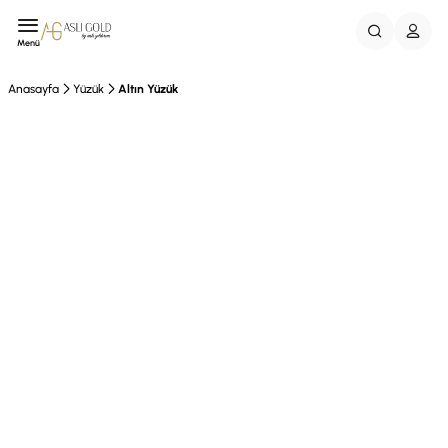
Menü
Anasayfa
Yüzük
Altın Yüzük
EFT %10 İndirim
Vade Farksız 3Taksit