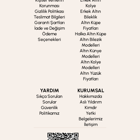
Kişisel Verilerin
Erkek Altın
Korunması
Kolye
Gizlilik Politikası
Erkek Altın
Teslimat Bilgileri
Bileklik
Garanti Şartları
Altın Küpe
İade ve Değişim
Fiyatları
Ödeme
Halka Altın Küpe
Seçenekleri
Altın Bilezik
Modelleri
Altın Künye
Modelleri
Altın Kolye
Modelleri
Altın Yüzük
Fiyatları
YARDIM
KURUMSAL
Sıkça Sorulan
Hakkımızda
Sorular
Aslı Yıldırım
Güvenlik
Kimdir
Politikamız
Yetki
Belgelerimiz
İletişim