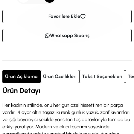
Favorilere Ekle
Whatsapp Sipariş
Ürün Açıklama
Ürün Özellikleri
Taksit Seçenekleri
Te
Ürün Detayı
Her kadının stilinde, onu her gün özel hissettiren bir parça
vardır. 14 ayar altın taşsız iki renk günlük yüzük, zarif kıvrımları
ve ışığı büyüleyici şekilde yansıtan taş detaylarıyla tam da bu
etkiyi yaratıyor. Modern ve akıcı tasarımı sayesinde
parmağınızda adeta sanatsal bir dokunuş gibi dururken,