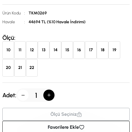
Ürün Kodu
:
TKM0269
Havale
:
44694 TL (%10 Havale İndirimi)
Ölçü:
10
11
12
13
14
15
16
17
18
19
20
21
22
Adet:
Ölçü Seçiniz
Favorilere Ekle