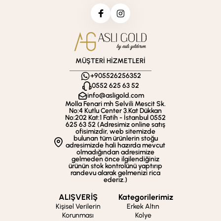
MÜŞTERİ HİZMETLERİ
+905526256352
0552 625 63 52
info@asligold.com
Molla Fenari mh Selvili Mescit Sk.
No:4 Kutlu Center 3.Kat Dükkan
No:202 Kat:1 Fatih - İstanbul 0552
625 63 52 (Adresimiz online satış
ofisimizdir, web sitemizde
bulunan tüm ürünlerin stoğu
adresimizde hali hazırda mevcut
olmadığından adresimize
gelmeden önce ilgilendiğiniz
ürünün stok kontrolünü yaptırıp
randevu alarak gelmenizi rica
ederiz.)
ALIŞVERİŞ
Kategorilerimiz
Kişisel Verilerin
Erkek Altın
Korunması
Kolye