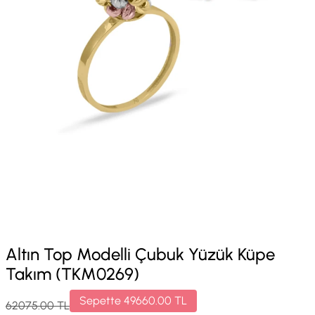
Altın Top Modelli Çubuk Yüzük Küpe
Takım (TKM0269)
Sepette
49660.00
TL
62075.00
TL