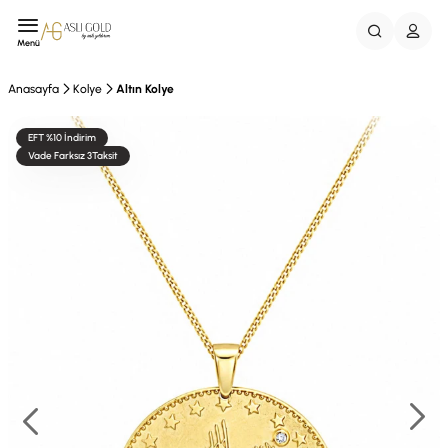
Menü
Anasayfa
Kolye
Altın Kolye
EFT %10 İndirim
Vade Farksız 3Taksit