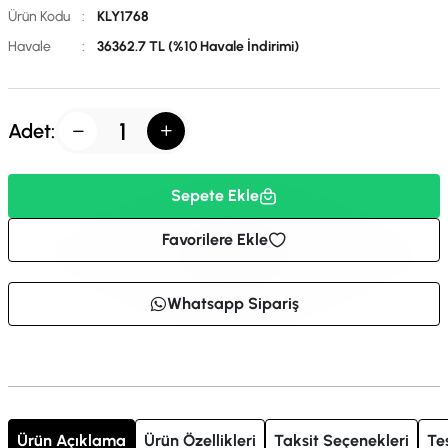
Ürün Kodu
:
KLY1768
Havale
:
36362.7 TL (%10 Havale İndirimi)
Adet:
Sepete Ekle
Favorilere Ekle
Whatsapp Sipariş
Ürün Açıklama
Ürün Özellikleri
Taksit Seçenekleri
Te