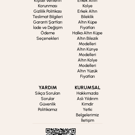
Kişisel Verilerin
Erkek Altın
Korunması
Kolye
Gizlilik Politikası
Erkek Altın
Teslimat Bilgileri
Bileklik
Garanti Şartları
Altın Küpe
İade ve Değişim
Fiyatları
Ödeme
Halka Altın Küpe
Seçenekleri
Altın Bilezik
Modelleri
Altın Künye
Modelleri
Altın Kolye
Modelleri
Altın Yüzük
Fiyatları
YARDIM
KURUMSAL
Sıkça Sorulan
Hakkımızda
Sorular
Aslı Yıldırım
Güvenlik
Kimdir
Politikamız
Yetki
Belgelerimiz
İletişim