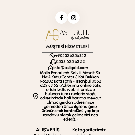
MÜŞTERİ HİZMETLERİ
+905526256352
0552 625 63 52
info@asligold.com
Molla Fenari mh Selvili Mescit Sk.
No:4 Kutlu Center 3.Kat Dükkan
No:202 Kat:1 Fatih - İstanbul 0552
625 63 52 (Adresimiz online satış
ofisimizdir, web sitemizde
bulunan tüm ürünlerin stoğu
adresimizde hali hazırda mevcut
olmadığından adresimize
gelmeden önce ilgilendiğiniz
ürünün stok kontrolünü yaptırıp
randevu alarak gelmenizi rica
ederiz.)
ALIŞVERİŞ
Kategorilerimiz