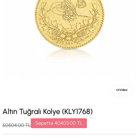
Video
Altın Tuğralı Kolye (KLY1768)
Sepette
40403.00
TL
50504.00
TL