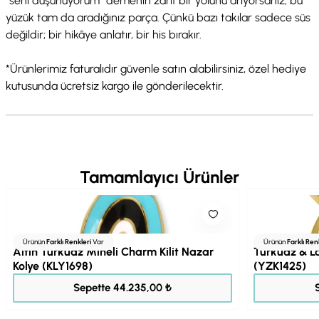
“seni düşünüyorum” demenin zarif bir yolunu arıyorsanız, bu
yüzük tam da aradığınız parça. Çünkü bazı takılar sadece süs
değildir; bir hikâye anlatır, bir his bırakır.
*Ürünlerimiz faturalıdır güvenle satın alabilirsiniz, özel hediye
kutusunda ücretsiz kargo ile gönderilecektir.
Tamamlayıcı Ürünler
Ürünün
Farklı Renkleri
Var
Ürünün
Farklı Ren
Altın Turkuaz Mineli Charm Kilit Nazar
Turkuaz & La
Kolye (KLY1698)
(YZK1425)
55.293,00 ₺
Sepette 44.235,00 ₺