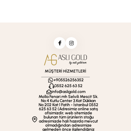
MÜŞTERİ HİZMETLERİ
+905526256352
0552 625 63 52
info@asligold.com
Molla Fenari mh Selvili Mescit Sk.
No:4 Kutlu Center 3.Kat Dükkan
No:202 Kat:1 Fatih - İstanbul 0552
625 63 52 (Adresimiz online satış
ofisimizdir, web sitemizde
bulunan tüm ürünlerin stoğu
adresimizde hali hazırda mevcut
olmadığından adresimize
gelmeden önce ilgilendiğiniz