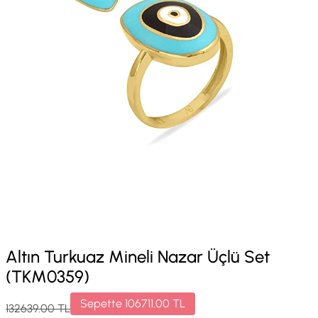
Altın Turkuaz Mineli Nazar Üçlü Set
(TKM0359)
Sepette
106711.00
TL
132639.00
TL