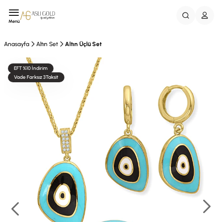
Menü
Anasayfa
Altın Set
Altın Üçlü Set
EFT %10 İndirim
Vade Farksız 3Taksit