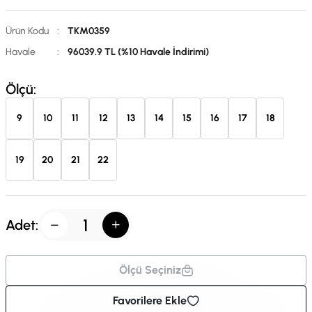
Ürün Kodu
:
TKM0359
Havale
:
96039.9 TL (%10 Havale İndirimi)
Ölçü:
9
10
11
12
13
14
15
16
17
18
19
20
21
22
Adet:
Ölçü Seçiniz
Favorilere Ekle