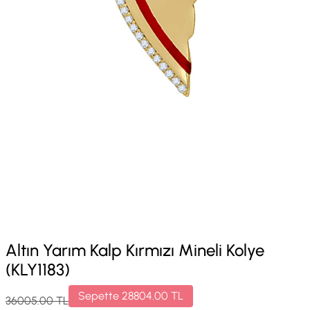
Altın Yarım Kalp Kırmızı Mineli Kolye
(KLY1183)
Sepette
28804.00
TL
36005.00
TL