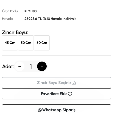
Ürün Kodu
:
KLY1183
Havale
:
25923.6 TL (%10 Havale İndirimi)
Zincir Boyu:
45 Cm
50 Cm
60 Cm
Adet:
Zincir Boyu Seçiniz
Favorilere Ekle
Whatsapp Sipariş