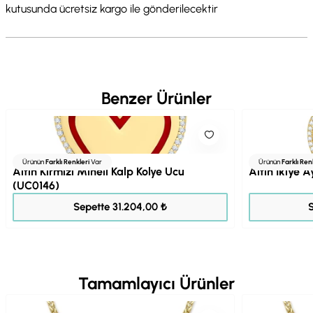
kutusunda ücretsiz kargo ile gönderilecektir
Benzer Ürünler
Ürünün
Farklı Renkleri
Var
Ürünün
Farklı Ren
Altın Kırmızı Mineli Kalp Kolye Ucu
Altın İkiye A
(UC0146)
39.005,00 ₺
Sepette 31.204,00 ₺
Tamamlayıcı Ürünler