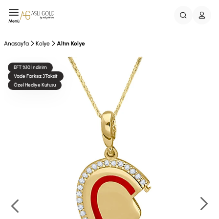
Menü
Anasayfa
Kolye
Altın Kolye
EFT %10 İndirim
Vade Farksız 3Taksit
Özel Hediye Kutusu