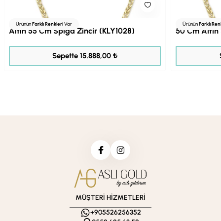
Ürünün
Farklı Renkleri
Var
Ürünün
Farklı Ren
Altın 55 Cm Spiga Zincir (KLY1028)
50 Cm Altın 
19.860,00 ₺
Sepette 15.888,00 ₺
MÜŞTERİ HİZMETLERİ
+905526256352