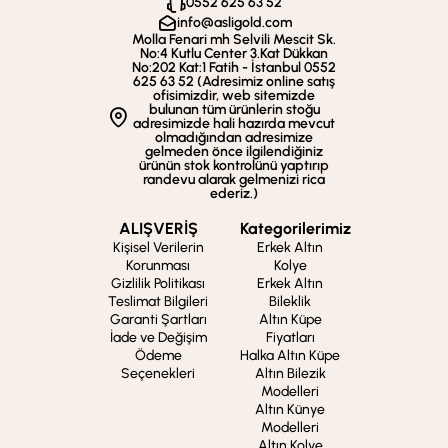
0552 625 63 52
info@asligold.com
Molla Fenari mh Selvili Mescit Sk.
No:4 Kutlu Center 3.Kat Dükkan
No:202 Kat:1 Fatih - İstanbul 0552
625 63 52 (Adresimiz online satış
ofisimizdir, web sitemizde
bulunan tüm ürünlerin stoğu
adresimizde hali hazırda mevcut
olmadığından adresimize
gelmeden önce ilgilendiğiniz
ürünün stok kontrolünü yaptırıp
randevu alarak gelmenizi rica
ederiz.)
ALIŞVERİŞ
Kategorilerimiz
Kişisel Verilerin
Erkek Altın
Korunması
Kolye
Gizlilik Politikası
Erkek Altın
Teslimat Bilgileri
Bileklik
Garanti Şartları
Altın Küpe
İade ve Değişim
Fiyatları
Ödeme
Halka Altın Küpe
Seçenekleri
Altın Bilezik
Modelleri
Altın Künye
Modelleri
Altın Kolye