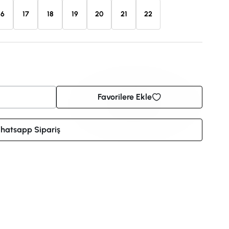
16
17
18
19
20
21
22
Favorilere Ekle
hatsapp Sipariş