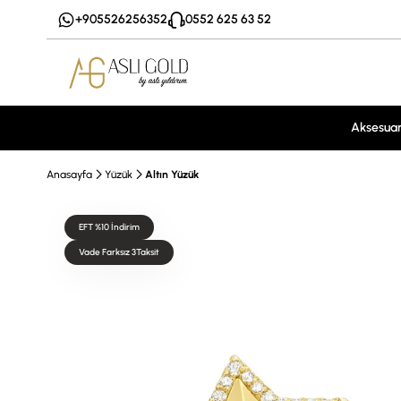
+905526256352
0552 625 63 52
Aksesua
Anasayfa
Yüzük
Altın Yüzük
EFT %10 İndirim
Vade Farksız 3Taksit