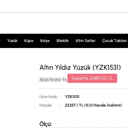
r
Yüzük
Küpe
Kolye
Bileklik
Altın Setler
Çocuk Takıları
Altın Yıldız Yüzük (YZK1531)
Sepette
24819.00
TL
30273.00
TL
Ürün Kodu
:
YZK1531
Havale
:
22337.1 TL (%10 Havale İndirimi)
Ölçü: