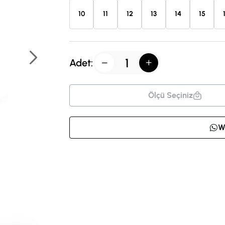
10
11
12
13
14
15
Adet:
Ölçü Seçiniz
W