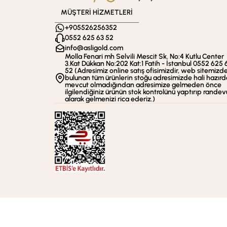
MÜŞTERİ HİZMETLERİ
+905526256352
0552 625 63 52
info@asligold.com
Molla Fenari mh Selvili Mescit Sk. No:4 Kutlu Center
3.Kat Dükkan No:202 Kat:1 Fatih - İstanbul 0552 625 
52 (Adresimiz online satış ofisimizdir, web sitemizd
bulunan tüm ürünlerin stoğu adresimizde hali hazırd
mevcut olmadığından adresimize gelmeden önce
ilgilendiğiniz ürünün stok kontrolünü yaptırıp randev
alarak gelmenizi rica ederiz.)