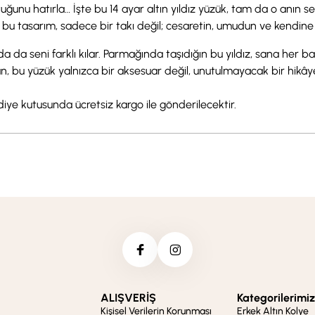
u hatırla… İşte bu 14 ayar altın yıldız yüzük, tam da o anın sembol
nmiş bu tasarım, sadece bir takı değil; cesaretin, umudun ve kendine
nda da seni farklı kılar. Parmağında taşıdığın bu yıldız, sana her
an, bu yüzük yalnızca bir aksesuar değil, unutulmayacak bir hikâye
ediye kutusunda ücretsiz kargo ile gönderilecektir.
ALIŞVERİŞ
Kategorilerimiz
Kişisel Verilerin Korunması
Erkek Altın Kolye