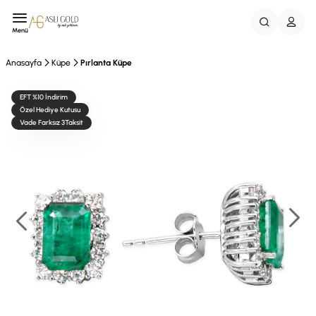
Menü
Anasayfa
Küpe
Pırlanta Küpe
EFT %10 İndirim
Özel Hediye Kutusu
Vade Farksız 3Taksit