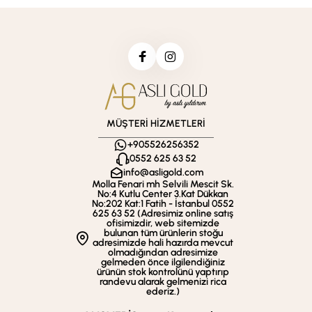
MÜŞTERİ HİZMETLERİ
+905526256352
0552 625 63 52
info@asligold.com
Molla Fenari mh Selvili Mescit Sk.
No:4 Kutlu Center 3.Kat Dükkan
No:202 Kat:1 Fatih - İstanbul 0552
625 63 52 (Adresimiz online satış
ofisimizdir, web sitemizde
bulunan tüm ürünlerin stoğu
adresimizde hali hazırda mevcut
olmadığından adresimize
gelmeden önce ilgilendiğiniz
ürünün stok kontrolünü yaptırıp
randevu alarak gelmenizi rica
ederiz.)