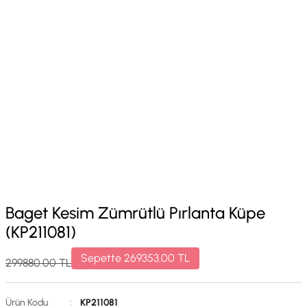
Baget Kesim Zümrütlü Pırlanta Küpe
(KP211081)
Sepette
269353.00
TL
299880.00
TL
Ürün Kodu
:
KP211081