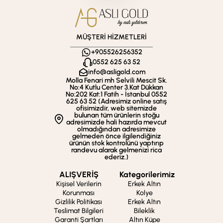
MÜŞTERİ HİZMETLERİ
+905526256352
0552 625 63 52
info@asligold.com
Molla Fenari mh Selvili Mescit Sk.
No:4 Kutlu Center 3.Kat Dükkan
No:202 Kat:1 Fatih - İstanbul 0552
625 63 52 (Adresimiz online satış
ofisimizdir, web sitemizde
bulunan tüm ürünlerin stoğu
adresimizde hali hazırda mevcut
olmadığından adresimize
gelmeden önce ilgilendiğiniz
ürünün stok kontrolünü yaptırıp
randevu alarak gelmenizi rica
ederiz.)
ALIŞVERİŞ
Kategorilerimiz
Kişisel Verilerin
Erkek Altın
Korunması
Kolye
Gizlilik Politikası
Erkek Altın
Teslimat Bilgileri
Bileklik
Garanti Şartları
Altın Küpe