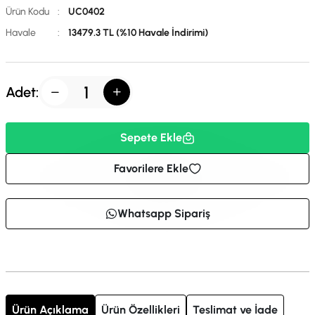
Ürün Kodu
:
UC0402
Havale
:
13479.3 TL (%10 Havale İndirimi)
Adet:
Sepete Ekle
Favorilere Ekle
Whatsapp Sipariş
Ürün Açıklama
Ürün Özellikleri
Teslimat ve İade