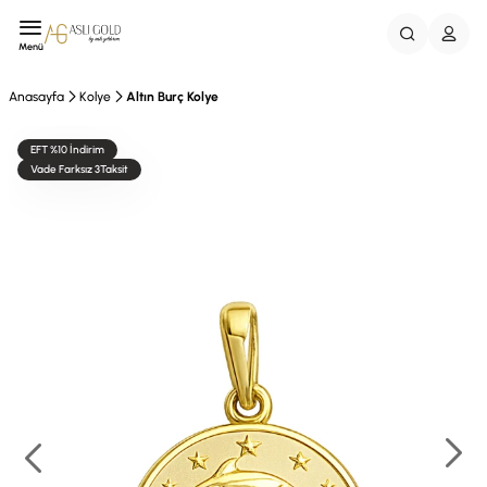
Menü
Anasayfa
Kolye
Altın Burç Kolye
EFT %10 İndirim
Vade Farksız 3Taksit