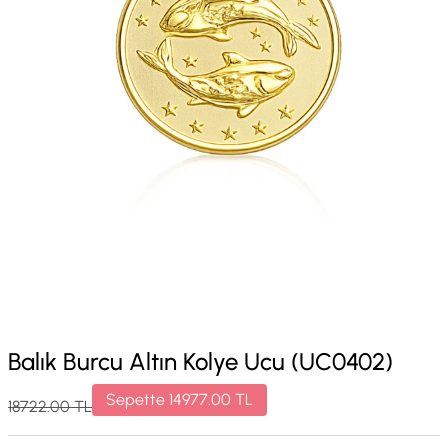
Balık Burcu Altın Kolye Ucu (UC0402)
Sepette
14977.00
TL
18722.00
TL