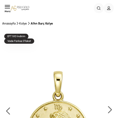
Menü
Anasayfa
Kolye
Altın Burç Kolye
EFT %10 İndirim
Vade Farksız 3Taksit