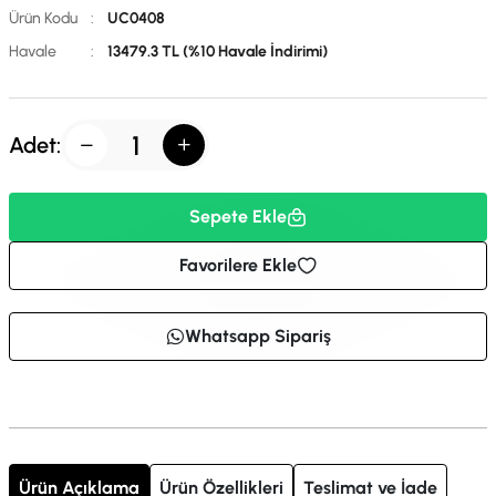
Ürün Kodu
:
UC0408
Havale
:
13479.3 TL (%10 Havale İndirimi)
Adet:
Sepete Ekle
Favorilere Ekle
Whatsapp Sipariş
Ürün Açıklama
Ürün Özellikleri
Teslimat ve İade