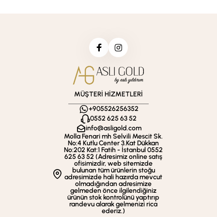
MÜŞTERİ HİZMETLERİ
+905526256352
0552 625 63 52
info@asligold.com
Molla Fenari mh Selvili Mescit Sk.
No:4 Kutlu Center 3.Kat Dükkan
No:202 Kat:1 Fatih - İstanbul 0552
625 63 52 (Adresimiz online satış
ofisimizdir, web sitemizde
bulunan tüm ürünlerin stoğu
adresimizde hali hazırda mevcut
olmadığından adresimize
gelmeden önce ilgilendiğiniz
ürünün stok kontrolünü yaptırıp
randevu alarak gelmenizi rica
ederiz.)