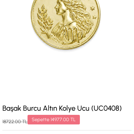
Başak Burcu Altın Kolye Ucu (UC0408)
Sepette
14977.00
TL
18722.00
TL