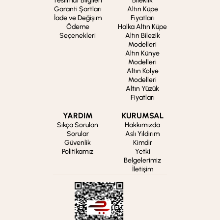
Teslimat Bilgileri
Bileklik
Garanti Şartları
Altın Küpe
İade ve Değişim
Fiyatları
Ödeme
Halka Altın Küpe
Seçenekleri
Altın Bilezik
Modelleri
Altın Künye
Modelleri
Altın Kolye
Modelleri
Altın Yüzük
Fiyatları
YARDIM
KURUMSAL
Sıkça Sorulan
Hakkımızda
Sorular
Aslı Yıldırım
Güvenlik
Kimdir
Politikamız
Yetki
Belgelerimiz
İletişim