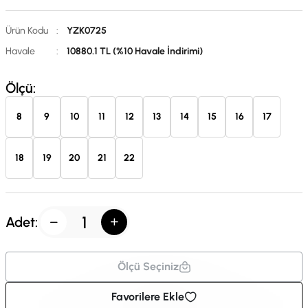
Ürün Kodu
:
YZK0725
Havale
:
10880.1 TL (%10 Havale İndirimi)
Ölçü:
8
9
10
11
12
13
14
15
16
17
18
19
20
21
22
Adet:
Ölçü Seçiniz
Favorilere Ekle