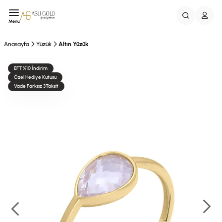
Menü
Anasayfa
Yüzük
Altın Yüzük
EFT %10 İndirim
Özel Hediye Kutusu
Vade Farksız 3Taksit