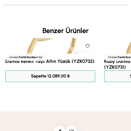
Benzer Ürünler
Ürünün
Farklı Renkleri
Var
Ürünün
Farklı Ren
Damla Renkli Taşlı Altın Yüzük (YZK0732)
Ruby Damla 
(YZK0731)
15.111,00 ₺
Sepette 12.089,00 ₺