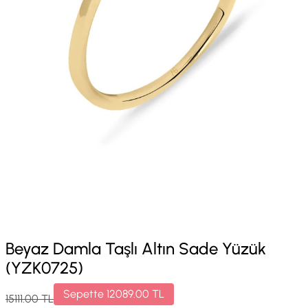
Beyaz Damla Taşlı Altın Sade Yüzük
(YZK0725)
Sepette
12089.00
TL
15111.00
TL