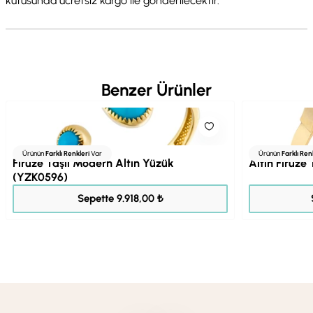
kutusunda ücretsiz kargo ile gönderilecektir.
Benzer Ürünler
Ürünün
Farklı Renkleri
Var
Ürünün
Farklı Ren
Firuze Taşlı Modern Altın Yüzük
Altın Firuze
(YZK0596)
12.397,00 ₺
Sepette 9.918,00 ₺