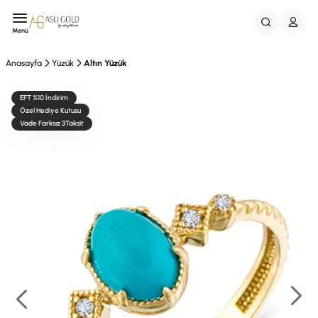
Menü
Anasayfa
Yüzük
Altın Yüzük
EFT %10 İndirim
Özel Hediye Kutusu
Vade Farksız 3Taksit