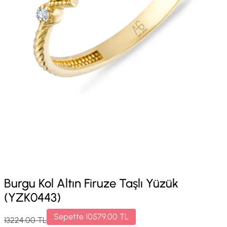
Burgu Kol Altın Firuze Taşlı Yüzük
(YZK0443)
Sepette
10579.00
TL
13224.00
TL