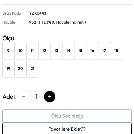
Ürün Kodu
:
YZK0443
Havale
:
9521.1 TL (%10 Havale İndirimi)
Ölçü:
9
10
11
12
13
14
15
16
17
18
19
20
21
Adet:
Ölçü Seçiniz
Favorilere Ekle