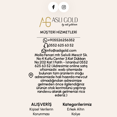
MÜŞTERİ HİZMETLERİ
+905526256352
0552 625 63 52
info@asligold.com
Molla Fenari mh Selvili Mescit Sk.
No:4 Kutlu Center 3.Kat Dükkan
No:202 Kat:1 Fatih - İstanbul 0552
625 63 52 (Adresimiz online satış
ofisimizdir, web sitemizde
bulunan tüm ürünlerin stoğu
adresimizde hali hazırda mevcut
olmadığından adresimize
gelmeden önce ilgilendiğiniz
ürünün stok kontrolünü yaptırıp
randevu alarak gelmenizi rica
ederiz.)
ALIŞVERİŞ
Kategorilerimiz
Kişisel Verilerin
Erkek Altın
Korunması
Kolye