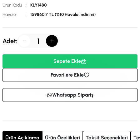
Ürün Kodu
:
KLY1480
Havale
:
159860.7 TL (%10 Havale İndirimi)
Adet:
Sepete Ekle
Favorilere Ekle
Whatsapp Sipariş
Ürün Açıklama
Ürün Özellikleri
Taksit Seçenekleri
Te