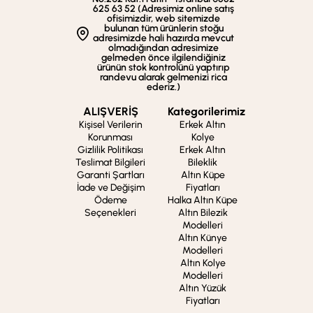
625 63 52 (Adresimiz online satış
ofisimizdir, web sitemizde
bulunan tüm ürünlerin stoğu
adresimizde hali hazırda mevcut
olmadığından adresimize
gelmeden önce ilgilendiğiniz
ürünün stok kontrolünü yaptırıp
randevu alarak gelmenizi rica
ederiz.)
ALIŞVERİŞ
Kategorilerimiz
Kişisel Verilerin
Erkek Altın
Korunması
Kolye
Gizlilik Politikası
Erkek Altın
Teslimat Bilgileri
Bileklik
Garanti Şartları
Altın Küpe
İade ve Değişim
Fiyatları
Ödeme
Halka Altın Küpe
Seçenekleri
Altın Bilezik
Modelleri
Altın Künye
Modelleri
Altın Kolye
Modelleri
Altın Yüzük
Fiyatları