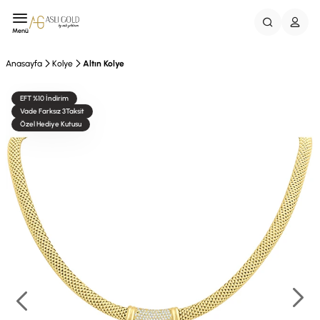
Menü
Anasayfa
Kolye
Altın Kolye
EFT %10 İndirim
Vade Farksız 3Taksit
Özel Hediye Kutusu