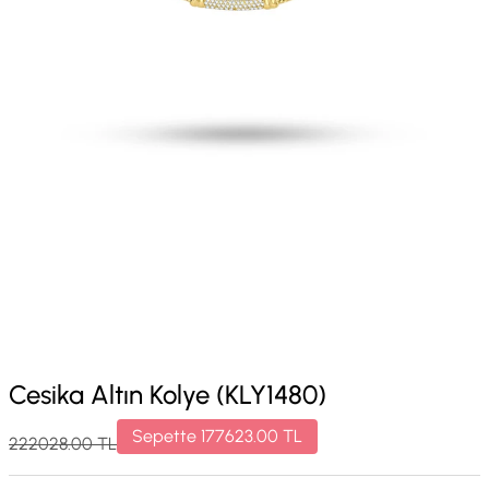
Cesika Altın Kolye (KLY1480)
Sepette
177623.00
TL
222028.00
TL