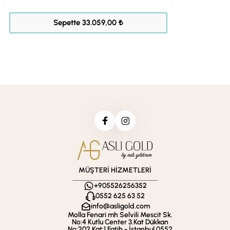
41.323,00 ₺
Sepette 33.059,00 ₺
MÜŞTERİ HİZMETLERİ
+905526256352
0552 625 63 52
info@asligold.com
Molla Fenari mh Selvili Mescit Sk.
No:4 Kutlu Center 3.Kat Dükkan
No:202 Kat:1 Fatih - İstanbul 0552