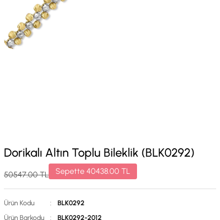
Dorikalı Altın Toplu Bileklik (BLK0292)
Sepette
40438.00
TL
50547.00
TL
Ürün Kodu
:
BLK0292
Ürün Barkodu
:
BLK0292-2012