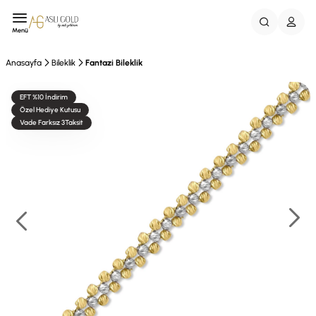
Menü
Anasayfa
Bileklik
Fantazi Bileklik
EFT %10 İndirim
Özel Hediye Kutusu
Vade Farksız 3Taksit