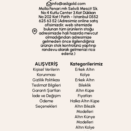
info@asligold.com
Molla Fenari mh Selvili Mescit Sk.
No:4 Kutlu Center 3.Kat Dükkan
No:202 Kat:1 Fatih - İstanbul 0552
625 63 52 (Adresimiz online satış
ofisimizdir, web sitemizde
bulunan tüm ürünlerin stoğu
adresimizde hali hazırda mevcut
olmadığından adresimize
gelmeden önce ilgilendiğiniz
ürünün stok kontrolünü yaptırıp
randevu alarak gelmenizi rica
ederiz.)
ALIŞVERİŞ
Kategorilerimiz
Kişisel Verilerin
Erkek Altın
Korunması
Kolye
Gizlilik Politikası
Erkek Altın
Teslimat Bilgileri
Bileklik
Garanti Şartları
Altın Küpe
İade ve Değişim
Fiyatları
Ödeme
Halka Altın Küpe
Seçenekleri
Altın Bilezik
Modelleri
Altın Künye
Modelleri
Altın Kolye