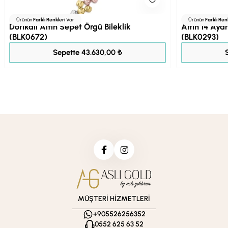
Ürünün
Farklı Renkleri
Var
Ürünün
Farklı Ren
Dorikalı Altın Sepet Örgü Bileklik
Altın 14 Ayar
(BLK0672)
(BLK0293)
54.537,00 ₺
Sepette 43.630,00 ₺
MÜŞTERİ HİZMETLERİ
+905526256352
0552 625 63 52