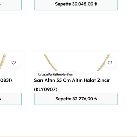
37.556,00 ₺
₺
Sepette 30.045,00 ₺
Ürünün
Farklı Renkleri
Var
Y0831)
Sarı Altın 55 Cm Altın Halat Zincir
(KLY0907)
40.345,00 ₺
₺
Sepette 32.276,00 ₺