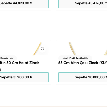
56.112,00 ₺
54.345,00 ₺
Sepette 44.890,00 ₺
Sepette 43.476,00 
ı Renkleri
Var
Ürünün
Farklı Renkleri
Var
tın 50 Cm Halat Zincir
65 Cm Altın Çakı Zincir (KL
)
39.000,00 ₺
26.000,00 ₺
Sepette 31.200,00 ₺
Sepette 20.800,00 