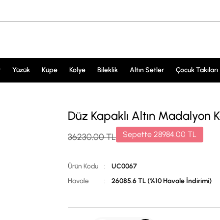
r
Yüzük
Küpe
Kolye
Bileklik
Altın Setler
Çocuk Takıları
Düz Kapaklı Altın Madalyon 
Sepette
28984.00
TL
36230.00
TL
Ürün Kodu
:
UC0067
Havale
:
26085.6 TL (%10 Havale İndirimi)