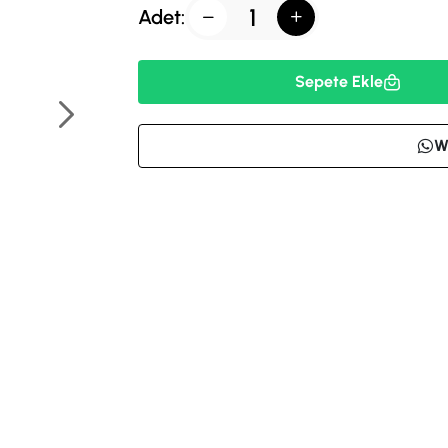
Adet:
Sepete Ekle
W