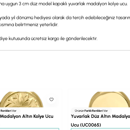
anıma uygun 3 cm düz model kapaklı yuvarlak madalyon kolye ucu.
ada yıl dönümü hediyesi olarak da tercih edebileceğiniz tasarımın
kısmına belirtmeniz yeterlidir.
ediye kutusunda ücretsiz kargo ile gönderilecektir.
ı Renkleri
Var
Ürünün
Farklı Renkleri
Var
Madalyon Altın Kolye Ucu
Yuvarlak Düz Altın Madalyo
)
Ucu (UC0065)