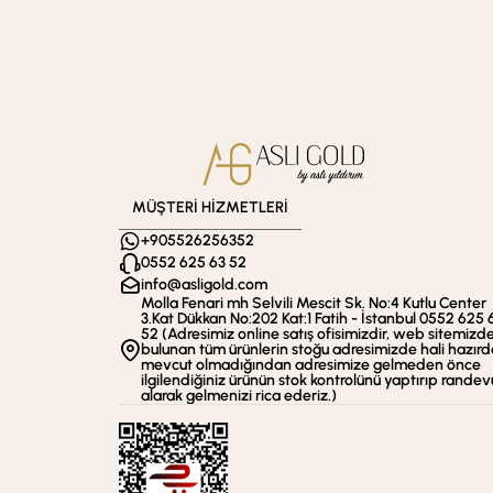
MÜŞTERİ HİZMETLERİ
+905526256352
0552 625 63 52
info@asligold.com
Molla Fenari mh Selvili Mescit Sk. No:4 Kutlu Center
3.Kat Dükkan No:202 Kat:1 Fatih - İstanbul 0552 625 
52 (Adresimiz online satış ofisimizdir, web sitemizd
bulunan tüm ürünlerin stoğu adresimizde hali hazırd
mevcut olmadığından adresimize gelmeden önce
ilgilendiğiniz ürünün stok kontrolünü yaptırıp randev
alarak gelmenizi rica ederiz.)