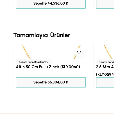
55.670,00 ₺
Sepette 44.536,00 ₺
Tamamlayıcı Ürünler
Ürünün
Farklı Renkleri
Var
Ürünün
Farkl
Altın 50 Cm Pullu Zincir (KLY0060)
2.6 Mm Al
(KLY0594
70.380,00 ₺
Sepette 56.304,00 ₺