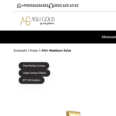
+905526256352
0552 625 63 52
Aksesua
Anasayfa
Kolye
Altın Madalyon Kolye
Özel Hediye Kutusu
Vade Farksız 3Taksit
EFT %10 İndirim