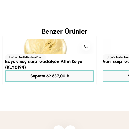
Benzer Ürünler
Ürünün
Farklı Renkleri
Var
Ürünün
Farklı Ren
Büyük Boy Kalp Madalyon Altın Kolye
Mini Kalp M
(KLY0194)
78.296,00 ₺
Sepette 62.637,00 ₺