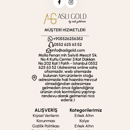
MÜŞTERİ HİZMETLERİ
+905526256352
0552 625 63 52
info@asligold.com
Molla Fenari mh Selvili Mescit Sk.
No:4 Kutlu Center 3.Kat Dükkan
No:202 Kat:1 Fatih - İstanbul 0552
625 63 52 (Adresimiz online satış
ofisimizdir, web sitemizde
bulunan tüm ürünlerin stoğu
adresimizde hali hazırda mevcut
olmadığından adresimize
gelmeden önce ilgilendiğiniz
ürünün stok kontrolünü yaptırıp
randevu alarak gelmenizi rica
ederiz.)
ALIŞVERİŞ
Kategorilerimiz
Kişisel Verilerin
Erkek Altın
Korunması
Kolye
Gizlilik Politikası
Erkek Altın