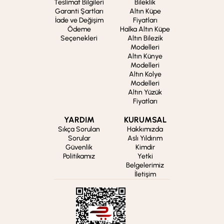
Teslimat Bilgileri
Bileklik
Garanti Şartları
Altın Küpe
İade ve Değişim
Fiyatları
Ödeme
Halka Altın Küpe
Seçenekleri
Altın Bilezik
Modelleri
Altın Künye
Modelleri
Altın Kolye
Modelleri
Altın Yüzük
Fiyatları
YARDIM
KURUMSAL
Sıkça Sorulan
Hakkımızda
Sorular
Aslı Yıldırım
Güvenlik
Kimdir
Politikamız
Yetki
Belgelerimiz
İletişim