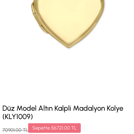
Düz Model Altın Kalpli Madalyon Kolye
(KLY1009)
Sepette
56721.00
TL
70901.00
TL